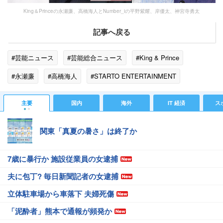
King＆Princeの永瀬廉、高橋海人とNumber_iの平野紫耀、岸優太、神宮寺勇太
記事へ戻る
#芸能ニュース
#芸能総合ニュース
#King & Prince
#永瀬廉
#高橋海人
#STARTO ENTERTAINMENT
#平野紫耀
#神宮寺勇太
#岸優太
#TOBE
主要
国内
海外
IT 経済
ス
#元ジャニーズ
#ゴシップ
#エンタメ・芸能ニュース
関東「真夏の暑さ」は終了か
7歳に暴行か 施設従業員の女逮捕
夫に包丁? 毎日新聞記者の女逮捕
立体駐車場から車落下 夫婦死傷
「泥酔者」熊本で通報が頻発か