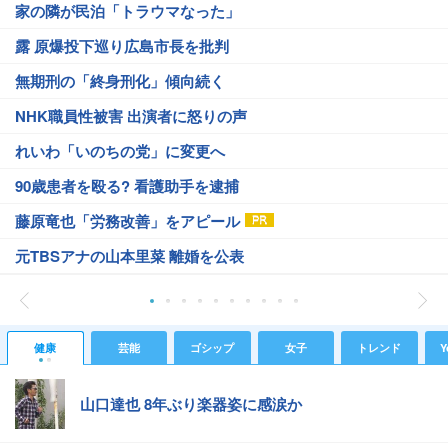
家の隣が民泊「トラウマなった」
露 原爆投下巡り広島市長を批判
無期刑の「終身刑化」傾向続く
NHK職員性被害 出演者に怒りの声
れいわ「いのちの党」に変更へ
90歳患者を殴る? 看護助手を逮捕
藤原竜也「労務改善」をアピール
元TBSアナの山本里菜 離婚を公表
健康
芸能
ゴシップ
女子
トレンド
Y
山口達也 8年ぶり楽器姿に感涙か