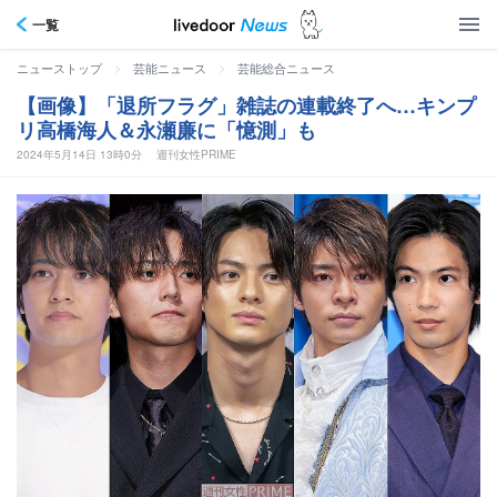
一覧
>
>
ニューストップ
芸能ニュース
芸能総合ニュース
【画像】「退所フラグ」雑誌の連載終了へ…キンプ
リ高橋海人＆永瀬廉に「憶測」も
2024年5月14日 13時0分
週刊女性PRIME