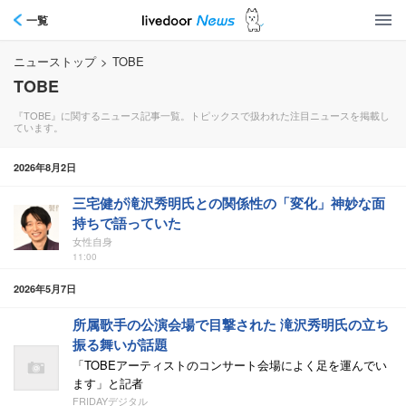
一覧
ニューストップ
>
TOBE
TOBE
『TOBE』に関するニュース記事一覧。トピックスで扱われた注目ニュースを掲載し
ています。
2026年8月2日
三宅健が滝沢秀明氏との関係性の「変化」神妙な面
持ちで語っていた
女性自身
11:00
2026年5月7日
所属歌手の公演会場で目撃された 滝沢秀明氏の立ち
振る舞いが話題
「TOBEアーティストのコンサート会場によく足を運んでい
ます」と記者
FRIDAYデジタル