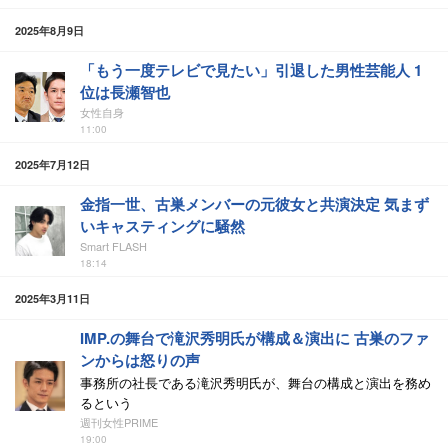
2025年8月9日
「もう一度テレビで見たい」引退した男性芸能人 1
位は長瀬智也
女性自身
11:00
2025年7月12日
金指一世、古巣メンバーの元彼女と共演決定 気まず
いキャスティングに騒然
Smart FLASH
18:14
2025年3月11日
IMP.の舞台で滝沢秀明氏が構成＆演出に 古巣のファ
ンからは怒りの声
事務所の社長である滝沢秀明氏が、舞台の構成と演出を務め
るという
週刊女性PRIME
19:00