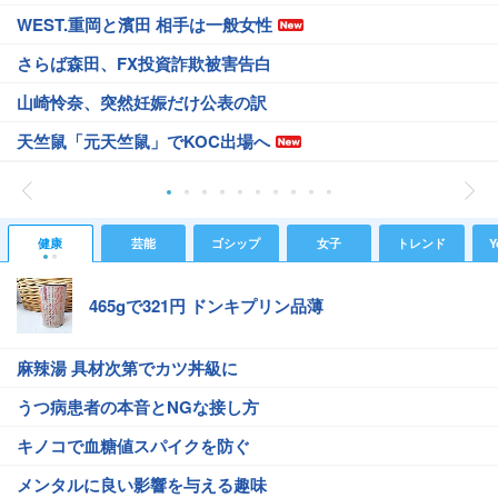
WEST.重岡と濱田 相手は一般女性
さらば森田、FX投資詐欺被害告白
山崎怜奈、突然妊娠だけ公表の訳
天竺鼠「元天竺鼠」でKOC出場へ
健康
芸能
ゴシップ
女子
トレンド
Y
465gで321円 ドンキプリン品薄
麻辣湯 具材次第でカツ丼級に
うつ病患者の本音とNGな接し方
キノコで血糖値スパイクを防ぐ
メンタルに良い影響を与える趣味