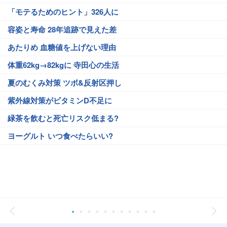
「モテるためのヒント」326人に
容姿と寿命 28年追跡で見えた差
あたりめ 血糖値を上げない理由
体重62kg→82kgに 寺田心の生活
夏のむくみ対策 ツボ&反射区押し
紫外線対策がビタミンD不足に
緑茶を飲むと死亡リスク低まる?
ヨーグルト いつ食べたらいい?