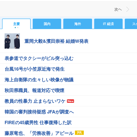
次ヘ
主要
国内
海外
IT 経済
ス
重岡大毅&濱田崇裕 結婚W発表
表参道でタクシーがビル突っ込む
台風16号が小笠原近海で発生
海上自衛隊の生々しい映像が物議
秋田県職員、報道対応で喫煙
教員の性暴力 止まらないワケ
韓国の審判接待疑惑 JFAが調査へ
FIREの45歳男性 仕事復帰した訳
藤原竜也、「労務改善」アピール