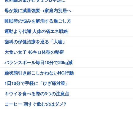
紫外線対策がビタミンD不足に
母が娘に減量強要→家庭内別居へ
睡眠時の悩みを解消する過ごし方
運動より代謝 人体の省エネ戦略
歯科の保健治療を巡る「大嘘」
大食い女子 46キロ体型の秘密
バランスボール毎日10分で20kg減
躁状態引き起こしかねないNG行動
1日10分で手軽に「ひざ痛対策」
キウイを食べる際の3つの注意点
コーヒー 朝すぐ飲むのはダメ?