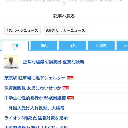
リヴァプール遠藤航、ハンドも現地高評価！チームメイトは日本国旗や『進撃の巨人』で反
応
記事へ戻る
#スポーツニュース
#海外サッカーニュース
主要
国内
海外
IT 経済
ス
正常な組織を誤摘出 重篤な状態
東京駅 駐車場に地下シェルター
保育園園長 女児にわいせつか
中学生に性的暴行か 56歳男逮捕
「外国人受け入れ反対」大幅増
ライオン3頭死ぬ 猛暑対策を指示
大阪都構想 区割り「4区案」採用