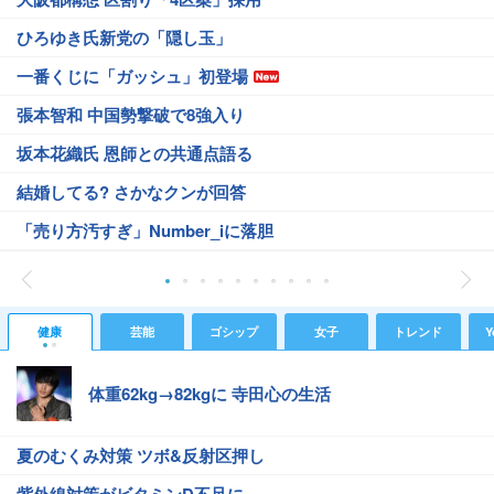
ひろゆき氏新党の「隠し玉」
一番くじに「ガッシュ」初登場
張本智和 中国勢撃破で8強入り
坂本花織氏 恩師との共通点語る
結婚してる? さかなクンが回答
「売り方汚すぎ」Number_iに落胆
健康
芸能
ゴシップ
女子
トレンド
Y
体重62kg→82kgに 寺田心の生活
夏のむくみ対策 ツボ&反射区押し