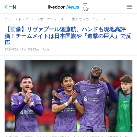
一覧
>
>
ニューストップ
スポーツニュース
海外サッカーニュース
【画像】リヴァプール遠藤航、ハンドも現地高評
価！チームメイトは日本国旗や『進撃の巨人』で反
応
2024年2月18日 6時55分
Qoly