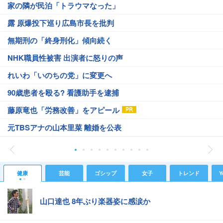
家の隣が民泊「トラウマなった」
露 原爆投下巡り広島市長を批判
無期刑の「終身刑化」傾向続く
NHK職員性被害 出演者に怒りの声
れいわ「いのちの党」に変更へ
90歳患者を殴る? 看護助手を逮捕
藤原竜也「労務改善」をアピール
元TBSアナの山本里菜 離婚を公表
健康
芸能
ゴシップ
女子
トレンド
Y
山口達也 8年ぶり楽器姿に感涙か