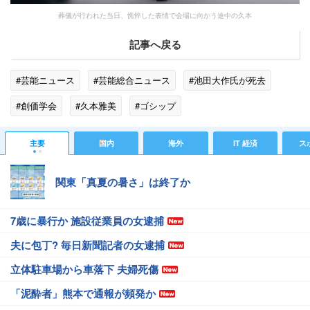
葬儀が行われた当日、憔悴した表情で会場に向かう途中の久本
記事へ戻る
#芸能ニュース
#芸能総合ニュース
#池田大作氏が死去
#創価学会
#久本雅美
#ゴシップ
主要
国内
海外
IT 経済
ス
関東「真夏の暑さ」は終了か
7歳に暴行か 施設従業員の女逮捕
夫に包丁? 毎日新聞記者の女逮捕
立体駐車場から車落下 夫婦死傷
「泥酔者」熊本で通報が頻発か