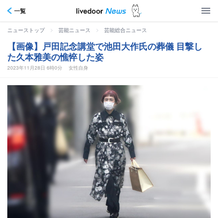
一覧
>
>
ニューストップ
芸能ニュース
芸能総合ニュース
【画像】戸田記念講堂で池田大作氏の葬儀 目撃し
た久本雅美の憔悴した姿
2023年11月28日 6時0分
女性自身