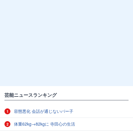
芸能ニュースランキング
容態悪化 会話が通じないパー子
1
体重62kg→82kgに 寺田心の生活
2