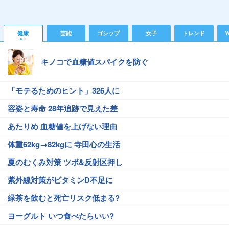
健康
芸能
ゴシップ
女子
トレンド
Y
キノコで血糖値スパイクを防ぐ
「モテるためのヒント」326人に
容姿と寿命 28年追跡で見えた差
あたりめ 血糖値を上げない理由
体重62kg→82kgに 寺田心の生活
夏のむくみ対策 ツボ&反射区押し
紫外線対策がビタミンD不足に
緑茶を飲むと死亡リスク低まる?
ヨーグルト いつ食べたらいい?