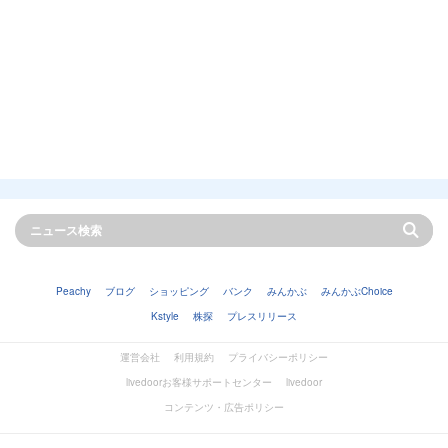
Peachy
ブログ
ショッピング
バンク
みんかぶ
みんかぶChoice
Kstyle
株探
プレスリリース
運営会社
利用規約
プライバシーポリシー
livedoorお客様サポートセンター
livedoor
コンテンツ・広告ポリシー