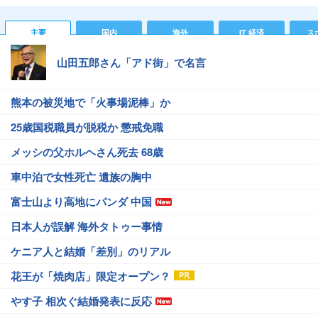
主要
国内
海外
IT 経済
ス
山田五郎さん「アド街」で名言
熊本の被災地で「火事場泥棒」か
25歳国税職員が脱税か 懲戒免職
メッシの父ホルヘさん死去 68歳
車中泊で女性死亡 遺族の胸中
富士山より高地にパンダ 中国
日本人が誤解 海外タトゥー事情
ケニア人と結婚「差別」のリアル
花王が「焼肉店」限定オープン？
やす子 相次ぐ結婚発表に反応