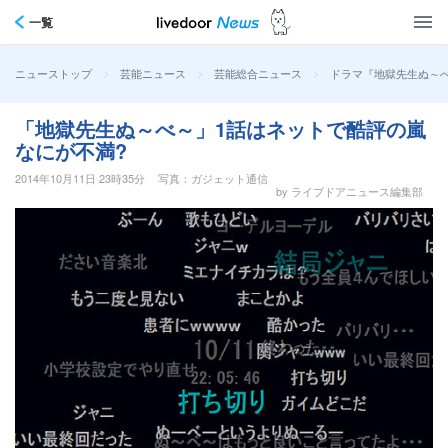
一覧
>
>
>
ドラマ『地獄先生ぬ～
ニューストップ
芸能ニュース
芸能総合ニュース
「地獄先生ぬ～べ～」1話はネットで酷評の嵐
なにが不満?
2014年10月11日 23時35分
写真：ガジェット通信
by ライブドアニュース編集部