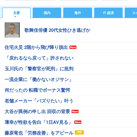
#ドラマの話題
#炎上・批判
#ネットで話題
主要
国内
海外
IT 経済
ス
歌舞伎俳優 20代女性ひき逃げか
住宅火災 2階から飛び降り脱出
「戻れるなら戻って」許されない
玉川氏の「警察官が死刑」に批判
一流企業に「働かないオジサン」
何だったの 転職でボーナス驚愕
老舗メーカー「バズりたい」叶う
大谷が異例の申し出 回収の背景
薄幸が性欲を告白「1日AV見る」
藤原竜也「労務改善」をアピール