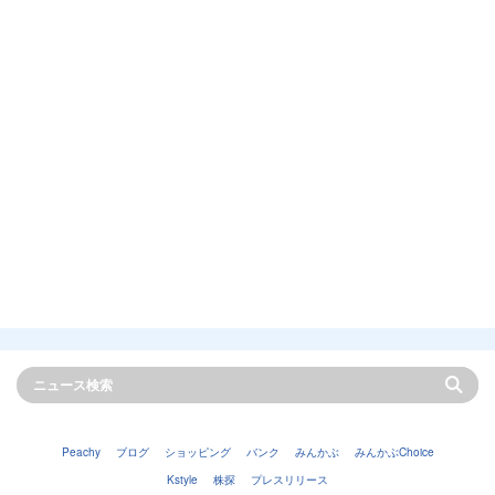
Peachy
ブログ
ショッピング
バンク
みんかぶ
みんかぶChoice
Kstyle
株探
プレスリリース