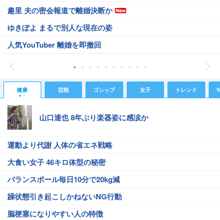
趣里 夫の密会報道で離婚決断か
ゆきぽよ まるで別人な現在の姿
人気YouTuber 離婚を即撤回
健康
芸能
ゴシップ
女子
トレンド
Y
山口達也 8年ぶり楽器姿に感涙か
運動より代謝 人体の省エネ戦略
大食い女子 46キロ体型の秘密
バランスボール毎日10分で20kg減
躁状態引き起こしかねないNG行動
脳梗塞になりやすい人の特徴