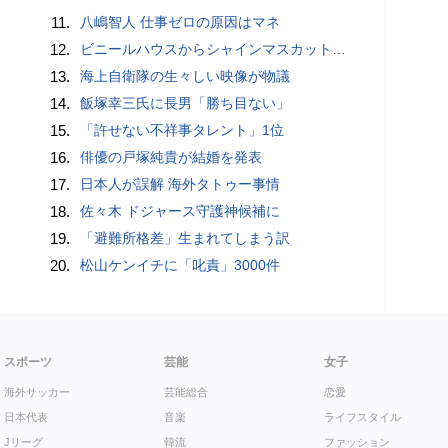
11.
八嶋智人 仕事ゼロの原因はマネ
12.
ビニールハウスからシャインマスカット約200房を盗んだ疑い ネットで販売か 無職の男（42）逮捕 岡山県警
13.
海上自衛隊の生々しい映像が物議
14.
飯塚幸三氏に長男「勝ち目ない」
15.
「許せない不祥事タレント」1位
16.
俳優の戸塚純貴が結婚を発表
17.
日本人が誤解 海外タトゥー事情
18.
佐々木 ドジャース守護神候補に
19.
「避難所格差」生まれてしまう訳
20.
松山ケンイチに「叱責」3000件
スポーツ
芸能
女子
海外サッカー
芸能総合
恋愛
日本代表
音楽
ライフスタイル
Jリーグ
韓流
ファッション