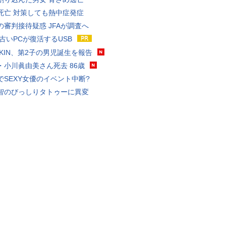
死亡 対策しても熱中症発症
の審判接待疑惑 JFAが調査へ
 古いPCが復活するUSB
KAKIN、第2子の男児誕生を報告
・小川眞由美さん死去 86歳
でSEXY女優のイベント中断?
智のびっしりタトゥーに異変