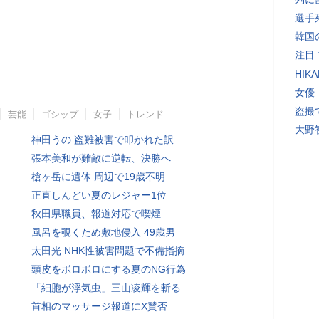
選手
韓国
注目
HI
女優
盗撮
芸能
ゴシップ
女子
トレンド
大野
神田うの 盗難被害で叩かれた訳
張本美和が難敵に逆転、決勝へ
槍ヶ岳に遺体 周辺で19歳不明
正直しんどい夏のレジャー1位
秋田県職員、報道対応で喫煙
風呂を覗くため敷地侵入 49歳男
太田光 NHK性被害問題で不備指摘
頭皮をボロボロにする夏のNG行為
「細胞が浮気虫」三山凌輝を斬る
首相のマッサージ報道にX賛否