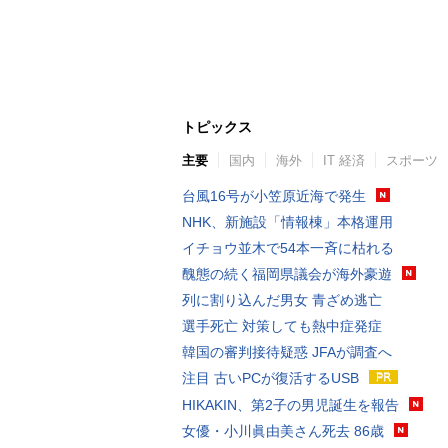
トピックス
主要
国内
海外
IT 経済
スポーツ
台風16号が小笠原近海で発生
NHK、新施設「情報棟」本格運用
イチョウ並木で54本一斉に枯れる
醜態の続く福岡県議会が海外豪遊
列に割り込んだ男女 青ざめ逃亡
選手死亡 対策しても熱中症発症
韓国の審判接待疑惑 JFAが調査へ
注目 古いPCが復活するUSB
HIKAKIN、第2子の男児誕生を報告
女優・小川眞由美さん死去 86歳