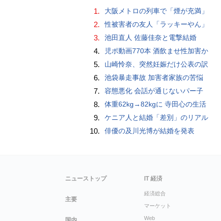
1.
大阪メトロの列車で「煙が充満」
2.
性被害者の友人「ラッキーやん」
3.
池田直人 佐藤佳奈と電撃結婚
4.
児ポ動画770本 酒飲ませ性加害か
5.
山崎怜奈、突然妊娠だけ公表の訳
6.
池袋暴走事故 加害者家族の苦悩
7.
容態悪化 会話が通じないパー子
8.
体重62kg→82kgに 寺田心の生活
9.
ケニア人と結婚「差別」のリアル
10.
俳優の及川光博が結婚を発表
ニューストップ
IT 経済
経済総合
主要
マーケット
Web
国内