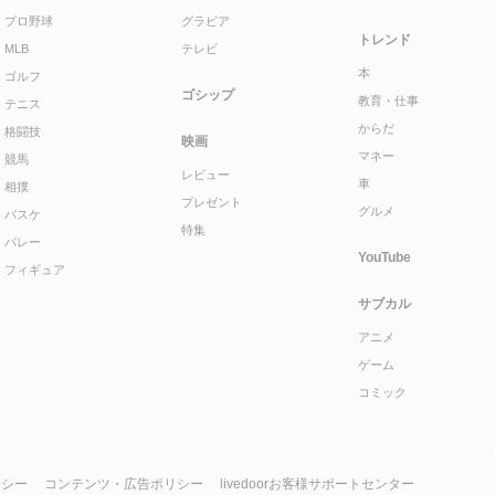
プロ野球
グラビア
トレンド
MLB
テレビ
本
ゴルフ
ゴシップ
教育・仕事
テニス
からだ
格闘技
映画
マネー
競馬
レビュー
車
相撲
プレゼント
グルメ
バスケ
特集
バレー
YouTube
フィギュア
サブカル
アニメ
ゲーム
コミック
リシー
コンテンツ・広告ポリシー
livedoorお客様サポートセンター