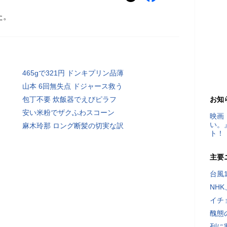
た。
465gで321円 ドンキプリン品薄
山本 6回無失点 ドジャース救う
包丁不要 炊飯器でえびピラフ
お知
安い米粉でザクふわスコーン
映画
い。
麻木玲那 ロング断髪の切実な訳
ト！
主要
台風
NH
イチ
醜態
列に