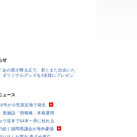
らせ
『あの星が降る丘で、君とまた出会いた
』オリジナルグッズを3名様にプレゼン
ニュース
16号が小笠原近海で発生
K、新施設「情報棟」本格運用
ョウ並木で54本一斉に枯れる
の続く福岡県議会が海外豪遊
割り込んだ男女 青ざめ逃亡