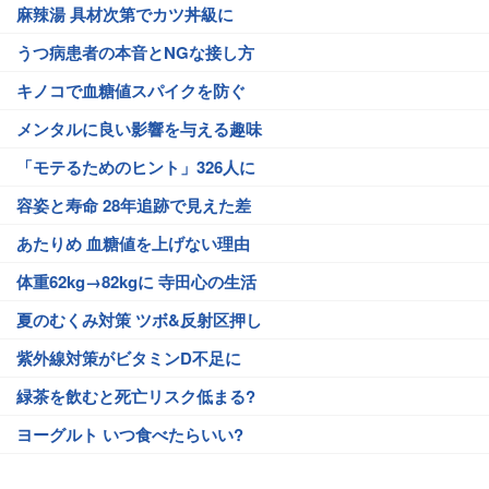
麻辣湯 具材次第でカツ丼級に
うつ病患者の本音とNGな接し方
キノコで血糖値スパイクを防ぐ
メンタルに良い影響を与える趣味
「モテるためのヒント」326人に
容姿と寿命 28年追跡で見えた差
あたりめ 血糖値を上げない理由
体重62kg→82kgに 寺田心の生活
夏のむくみ対策 ツボ&反射区押し
紫外線対策がビタミンD不足に
緑茶を飲むと死亡リスク低まる?
ヨーグルト いつ食べたらいい?