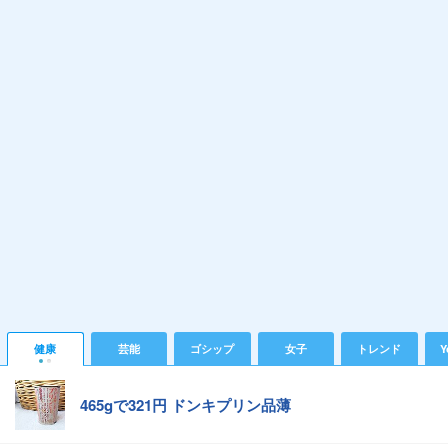
健康
芸能
ゴシップ
女子
トレンド
Y
465gで321円 ドンキプリン品薄