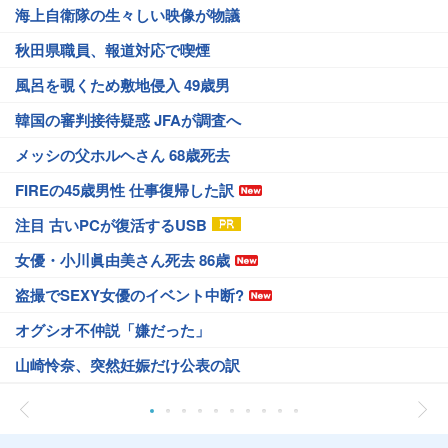
海上自衛隊の生々しい映像が物議
秋田県職員、報道対応で喫煙
風呂を覗くため敷地侵入 49歳男
韓国の審判接待疑惑 JFAが調査へ
メッシの父ホルヘさん 68歳死去
FIREの45歳男性 仕事復帰した訳
注目 古いPCが復活するUSB
女優・小川眞由美さん死去 86歳
盗撮でSEXY女優のイベント中断?
オグシオ不仲説「嫌だった」
山崎怜奈、突然妊娠だけ公表の訳