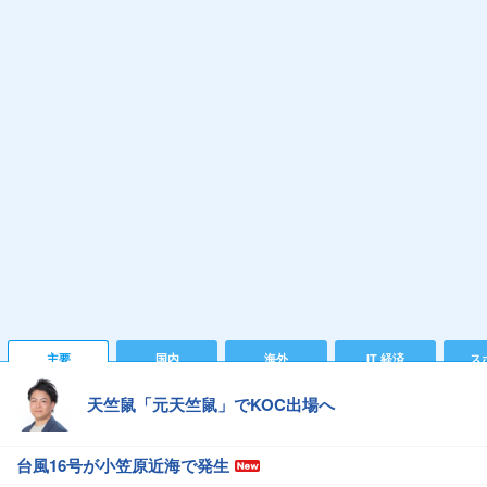
主要
国内
海外
IT 経済
ス
天竺鼠「元天竺鼠」でKOC出場へ
台風16号が小笠原近海で発生