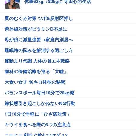
体重62kg→82kgに 寺田心の生活
夏のむくみ対策 ツボ&反射区押し
紫外線対策がビタミンD不足に
母が娘に減量強要→家庭内別居へ
睡眠時の悩みを解消する過ごし方
運動より代謝 人体の省エネ戦略
歯科の保健治療を巡る「大嘘」
大食い女子 46キロ体型の秘密
バランスボール毎日10分で20kg減
躁状態引き起こしかねないNG行動
1日10分で手軽に「ひざ痛対策」
キウイを食べる際の3つの注意点
コーヒー 朝すぐ飲むのはダメ?