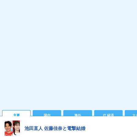
主要
国内
海外
IT 経済
ス
池田直人 佐藤佳奈と電撃結婚