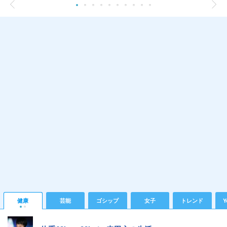
健康
芸能
ゴシップ
女子
トレンド
Y