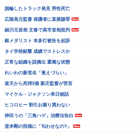
脱輪したトラック発見 男性死亡
広陵高元監督 保護者に直接謝罪
細川元首相 文春で高市首相批判
銀メダリスト 本多灯被告を起訴
タイ学校銃撃 成績でストレスか
正常な組織を誤摘出 重篤な状態
れいわの新党名「覚えづらい」
楽天から死球5個 新庄監督が苦言
マイケル・ジャクソン来日秘話
ヒコロヒー 割引お握り買わない
神田うの「三角ハゲ」治療法告白
堂本剛の投稿に「匂わせなの?」