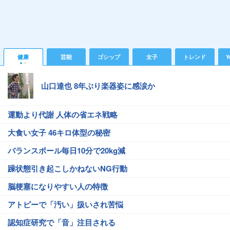
健康
芸能
ゴシップ
女子
トレンド
Y
山口達也 8年ぶり楽器姿に感涙か
運動より代謝 人体の省エネ戦略
大食い女子 46キロ体型の秘密
バランスボール毎日10分で20kg減
躁状態引き起こしかねないNG行動
脳梗塞になりやすい人の特徴
アトピーで「汚い」扱いされ苦悩
認知症研究で「音」注目される