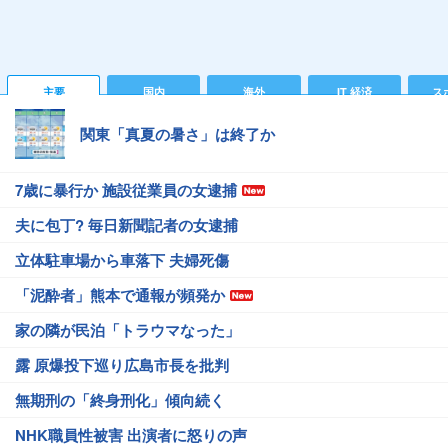
主要
国内
海外
IT 経済
ス
関東「真夏の暑さ」は終了か
7歳に暴行か 施設従業員の女逮捕
夫に包丁? 毎日新聞記者の女逮捕
立体駐車場から車落下 夫婦死傷
「泥酔者」熊本で通報が頻発か
家の隣が民泊「トラウマなった」
露 原爆投下巡り広島市長を批判
無期刑の「終身刑化」傾向続く
NHK職員性被害 出演者に怒りの声