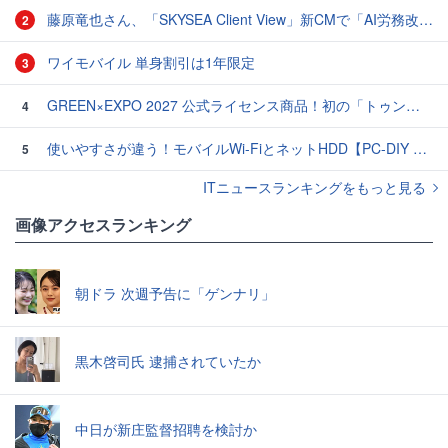
藤原竜也さん、「SKYSEA Client View」新CMで「AI労務改善」をアピール 働き方をAIが分析したら「すぐに休んで」と言われる？
2
ワイモバイル 単身割引は1年限定
3
GREEN×EXPO 2027 公式ライセンス商品！初の「トゥンクトゥンク」公式LINEスタンプ、販売開始
4
使いやすさが違う！モバイルWi-FiとネットHDD【PC-DIY 秋の陣】
5
ITニュースランキングをもっと見る
画像アクセスランキング
朝ドラ 次週予告に「ゲンナリ」
黒木啓司氏 逮捕されていたか
中日が新庄監督招聘を検討か