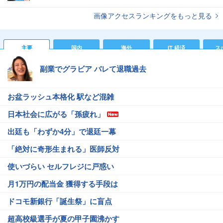
画像アクセスランキングをもっと見る
主要
国内
海外
IT 経済
ス
副業でグラビア バレて退職過去
お盆ラッシュ本格化 駅など混雑
日本社会に広がる「孫疲れ」
出廷も「わずか4分」で退廷一幕
「絶対に奇形生まれる」医師反対
使いづらい セルフレジに戸惑い
月1万円の配当金 獲得する手段は
ドコモ新銀行「誕生祭」に盲点
超高校級選手が夏の甲子園沸かす