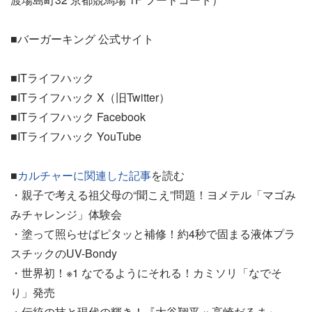
■バーガーキング 公式サイト
■ITライフハック
■ITライフハック X（旧Twitter）
■ITライフハック Facebook
■ITライフハック YouTube
■
カルチャーに関連した記事
を読む
・親子で考える祖父母の“聞こえ”問題！ヨメテル「マゴみ
みチャレンジ」体験会
・塗って照らせばピタッと補修！約4秒で固まる液体プラ
スチックのUV-Bondy
・世界初！※1 なでるようにそれる！カミソリ「なでそ
り」発売
・伝統の技と現代の輝き！『大谷翔平 × 高崎だるま』