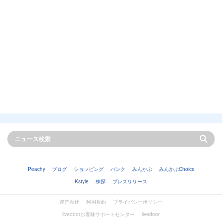
Peachy
ブログ
ショッピング
バンク
みんかぶ
みんかぶChoice
Kstyle
株探
プレスリリース
運営会社
利用規約
プライバシーポリシー
livedoorお客様サポートセンター
livedoor