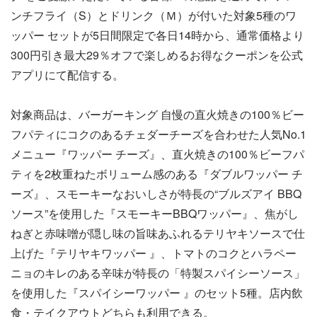
ンチフライ（S）とドリンク（Ｍ）が付いた対象5種のワ
ッパー セットが5日間限定で各日14時から、通常価格より
300円引き最大29％オフで楽しめるお得なクーポンを公式
アプリにて配信する。
対象商品は、バーガーキング 自慢の直火焼きの100％ビー
フパティにコクのあるチェダーチーズを合わせた人気No.1
メニュー『ワッパー チーズ』、直火焼きの100％ビーフパ
ティを2枚重ねたボリューム感のある『ダブルワッパー チ
ーズ』、スモーキーなおいしさが特長の“ブルズアイ BBQ
ソース”を使用した『スモーキーBBQワッパー』、焦がし
ねぎと赤味噌が隠し味の旨味あふれるテリヤキソースで仕
上げた『テリヤキワッパー 』、トマトのコクとハラペー
ニョのキレのある辛味が特長の「特製スパイシーソース」
を使用した『スパイシーワッパー 』のセット5種。店内飲
食・テイクアウトどちらも利用できる。