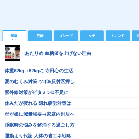
健康
芸能
ゴシップ
女子
トレンド
Y
あたりめ 血糖値を上げない理由
体重62kg→82kgに 寺田心の生活
夏のむくみ対策 ツボ&反射区押し
紫外線対策がビタミンD不足に
休みだが疲れる 隠れ疲労対策は
母が娘に減量強要→家庭内別居へ
睡眠時の悩みを解消する過ごし方
運動より代謝 人体の省エネ戦略