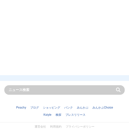
Peachy
ブログ
ショッピング
バンク
みんかぶ
みんかぶChoice
Kstyle
株探
プレスリリース
運営会社
利用規約
プライバシーポリシー