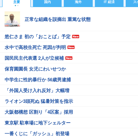
主要
国内
海外
IT 経済
ス
正常な組織を誤摘出 重篤な状態
悠仁さま 初の「おことば」予定
水中で高校生死亡 死因が判明
国民民主代表選 2人が立候補
保育園園長 女児にわいせつか
中学生に性的暴行か 56歳男逮捕
「外国人受け入れ反対」大幅増
ライオン3頭死ぬ 猛暑対策を指示
大阪都構想 区割り「4区案」採用
東京駅 駐車場に地下シェルター
一番くじに「ガッシュ」初登場