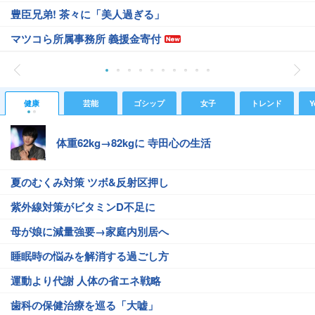
豊臣兄弟! 茶々に「美人過ぎる」
マツコら所属事務所 義援金寄付
健康
芸能
ゴシップ
女子
トレンド
Y
体重62kg→82kgに 寺田心の生活
夏のむくみ対策 ツボ&反射区押し
紫外線対策がビタミンD不足に
母が娘に減量強要→家庭内別居へ
睡眠時の悩みを解消する過ごし方
運動より代謝 人体の省エネ戦略
歯科の保健治療を巡る「大嘘」