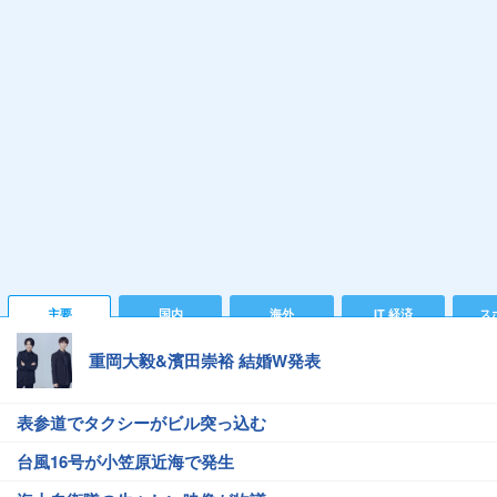
主要
国内
海外
IT 経済
ス
重岡大毅&濱田崇裕 結婚W発表
表参道でタクシーがビル突っ込む
台風16号が小笠原近海で発生