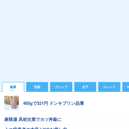
健康
芸能
ゴシップ
女子
トレンド
Y
465gで321円 ドンキプリン品薄
麻辣湯 具材次第でカツ丼級に