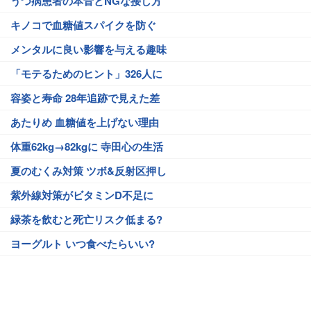
うつ病患者の本音とNGな接し方
キノコで血糖値スパイクを防ぐ
メンタルに良い影響を与える趣味
「モテるためのヒント」326人に
容姿と寿命 28年追跡で見えた差
あたりめ 血糖値を上げない理由
体重62kg→82kgに 寺田心の生活
夏のむくみ対策 ツボ&反射区押し
紫外線対策がビタミンD不足に
緑茶を飲むと死亡リスク低まる?
ヨーグルト いつ食べたらいい?