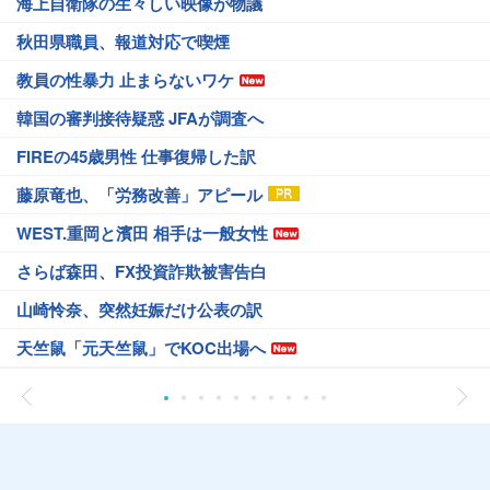
海上自衛隊の生々しい映像が物議
秋田県職員、報道対応で喫煙
教員の性暴力 止まらないワケ
韓国の審判接待疑惑 JFAが調査へ
FIREの45歳男性 仕事復帰した訳
藤原竜也、「労務改善」アピール
WEST.重岡と濱田 相手は一般女性
さらば森田、FX投資詐欺被害告白
山崎怜奈、突然妊娠だけ公表の訳
天竺鼠「元天竺鼠」でKOC出場へ