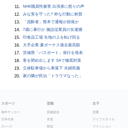
11.
NHK職員性被害 出演者に怒りの声
12.
みな実を守った? 粋な行動に称賛
13.
「泥酔者」熊本で通報が頻発か
14.
7歳に暴行か 施設従業員の女逮捕
15.
印食品工場 生地の上を転げ回る
16.
大手企業 夏ボーナス過去最高額
17.
茨城県「パスポート」発行を発表
18.
客を閉め出します SAで徹底対策
19.
立体駐車場から車落下 夫婦死傷
20.
家の隣が民泊「トラウマなった」
スポーツ
芸能
女子
海外サッカー
芸能総合
恋愛
日本代表
音楽
ライフスタイル
Jリーグ
韓流
ファッション