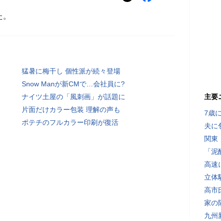
た。
猛暑に梅干し 個性派が続々登場
Snow Manが新CMで…会社員に?
ナイツ土屋の「風刺画」が話題に
主要
片面だけカラー包装 理解の声も
7歳
ポテチのフルカラー印刷が復活
夫に
関東
「泥
高速
立体
高市
家の
九州