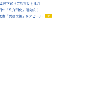
原爆投下巡り広島市長を批判
刑の「終身刑化」傾向続く
竜也「労務改善」をアピール