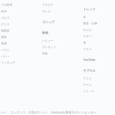
プロ野球
グラビア
トレンド
MLB
テレビ
本
ゴルフ
ゴシップ
教育・仕事
テニス
からだ
格闘技
映画
マネー
競馬
レビュー
車
相撲
プレゼント
グルメ
バスケ
特集
バレー
YouTube
フィギュア
サブカル
アニメ
ゲーム
コミック
リシー
コンテンツ・広告ポリシー
livedoorお客様サポートセンター