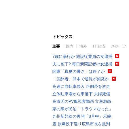
トピックス
主要
国内
海外
IT 経済
スポーツ
7歳に暴行か 施設従業員の女逮捕
夫に包丁? 毎日新聞記者の女逮捕
関東「真夏の暑さ」は終了か
「泥酔者」熊本で通報が頻発か
高速に自転車侵入 路側帯を逆走
立体駐車場から車落下 夫婦死傷
高市氏のPV風視察動画 立憲激怒
家の隣が民泊「トラウマなった」
九州新幹線の再開「8月中」示唆
露 原爆投下巡り広島市長を批判