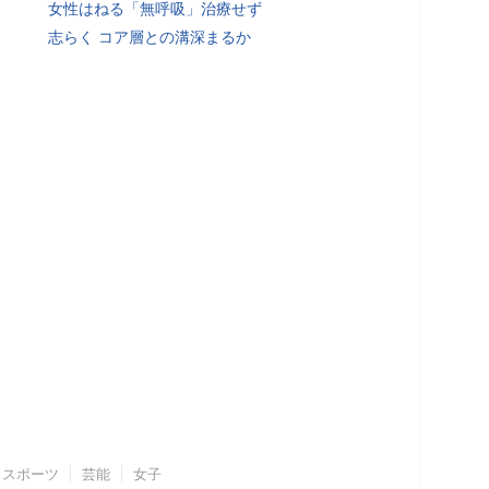
女性はねる「無呼吸」治療せず
志らく コア層との溝深まるか
スポーツ
芸能
女子