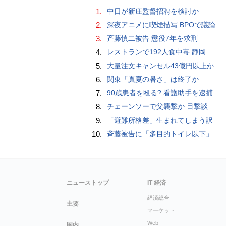
1.
中日が新庄監督招聘を検討か
2.
深夜アニメに喫煙描写 BPOで議論
3.
斉藤慎二被告 懲役7年を求刑
4.
レストランで192人食中毒 静岡
5.
大量注文キャンセル43億円以上か
6.
関東「真夏の暑さ」は終了か
7.
90歳患者を殴る? 看護助手を逮捕
8.
チェーンソーで父襲撃か 目撃談
9.
「避難所格差」生まれてしまう訳
10.
斉藤被告に「多目的トイレ以下」
ニューストップ
IT 経済
経済総合
主要
マーケット
Web
国内