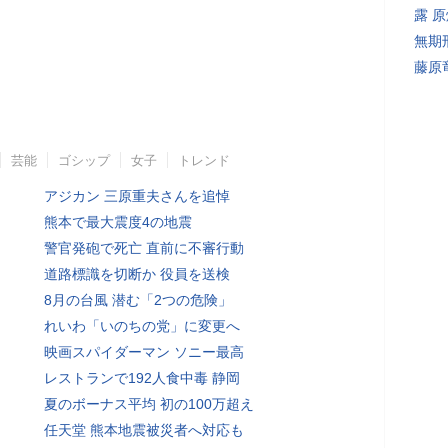
露 
無期
藤原
芸能
ゴシップ
女子
トレンド
アジカン 三原重夫さんを追悼
熊本で最大震度4の地震
警官発砲で死亡 直前に不審行動
道路標識を切断か 役員を送検
8月の台風 潜む「2つの危険」
れいわ「いのちの党」に変更へ
映画スパイダーマン ソニー最高
レストランで192人食中毒 静岡
夏のボーナス平均 初の100万超え
任天堂 熊本地震被災者へ対応も