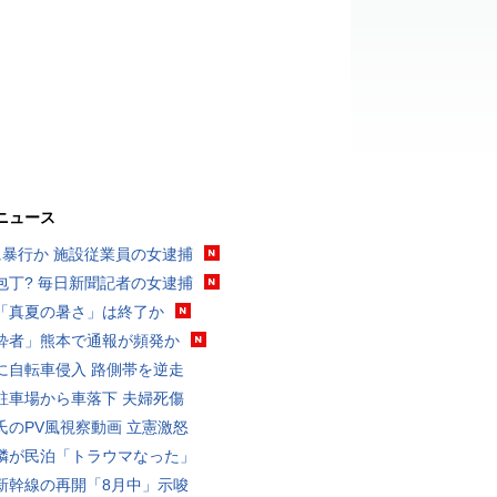
ニュース
に暴行か 施設従業員の女逮捕
包丁? 毎日新聞記者の女逮捕
「真夏の暑さ」は終了か
酔者」熊本で通報が頻発か
に自転車侵入 路側帯を逆走
駐車場から車落下 夫婦死傷
氏のPV風視察動画 立憲激怒
隣が民泊「トラウマなった」
新幹線の再開「8月中」示唆