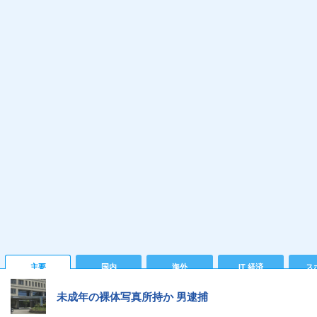
主要
国内
海外
IT 経済
ス
未成年の裸体写真所持か 男逮捕