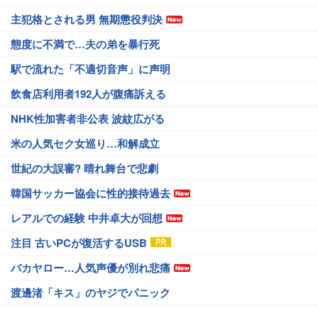
主犯格とされる男 無期懲役判決
態度に不満で…夫の弟を暴行死
駅で流れた「不適切音声」に声明
飲食店利用者192人が腹痛訴える
NHK性加害者非公表 波紋広がる
米の人気セク女巡り…和解成立
世紀の大誤審? 晴れ舞台で悲劇
韓国サッカー協会に性的接待過去
レアルでの経験 中井卓大が回想
注目 古いPCが復活するUSB
バカヤロー…人気声優が別れ悲痛
渡邊渚「キス」のヤジでパニック