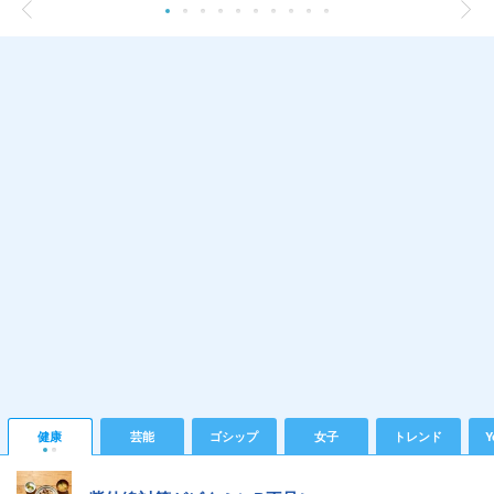
健康
芸能
ゴシップ
女子
トレンド
Y