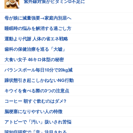
紫外線対策がビタミンD不足に
母が娘に減量強要→家庭内別居へ
睡眠時の悩みを解消する過ごし方
運動より代謝 人体の省エネ戦略
歯科の保健治療を巡る「大嘘」
大食い女子 46キロ体型の秘密
バランスボール毎日10分で20kg減
躁状態引き起こしかねないNG行動
キウイを食べる際の3つの注意点
コーヒー 朝すぐ飲むのはダメ?
脳梗塞になりやすい人の特徴
アトピーで「汚い」扱いされ苦悩
認知症研究で「音」注目される