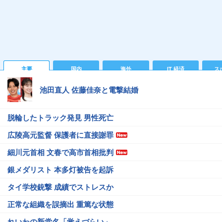
主要
国内
海外
IT 経済
ス
池田直人 佐藤佳奈と電撃結婚
脱輪したトラック発見 男性死亡
広陵高元監督 保護者に直接謝罪
細川元首相 文春で高市首相批判
銀メダリスト 本多灯被告を起訴
タイ学校銃撃 成績でストレスか
正常な組織を誤摘出 重篤な状態
れいわの新党名「覚えづらい」