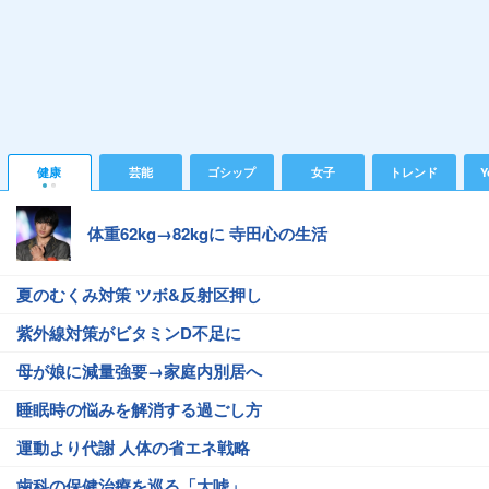
健康
芸能
ゴシップ
女子
トレンド
Y
体重62kg→82kgに 寺田心の生活
夏のむくみ対策 ツボ&反射区押し
紫外線対策がビタミンD不足に
母が娘に減量強要→家庭内別居へ
睡眠時の悩みを解消する過ごし方
運動より代謝 人体の省エネ戦略
歯科の保健治療を巡る「大嘘」