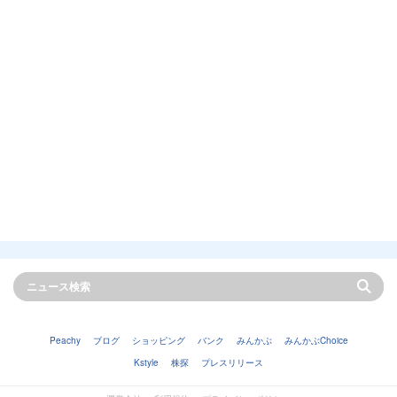
Peachy
ブログ
ショッピング
バンク
みんかぶ
みんかぶChoice
Kstyle
株探
プレスリリース