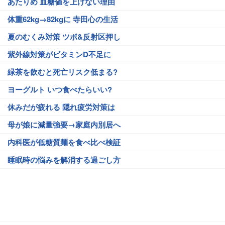
あたりめ 血糖値を上げない理由
体重62kg→82kgに 寺田心の生活
夏のむくみ対策 ツボ&反射区押し
紫外線対策がビタミンD不足に
緑茶を飲むと死亡リスク低まる?
ヨーグルト いつ食べたらいい?
休みだが疲れる 隠れ疲労対策は
母が娘に減量強要→家庭内別居へ
内科医が低糖質麺を食べ比べ検証
睡眠時の悩みを解消する過ごし方