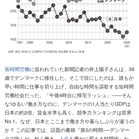
長時間労働
に追われていた新聞記者の井上陽子さんは、39
歳でデンマークに移住した。そこで目にしたのは、誰もが
早い時間に仕事を切り上げ、自由な時間を謳歌する短時間
労働社会だった。「午後4時台に帰宅ラッシュ」――そん
な“ゆるい”働き方なのに、デンマークの1人当たりGDPは
日本の約2倍。賃金水準も高く、競争力ランキングは世界
No.1。なぜ、日本とここまで働き方や暮らしぶりが違うの
か？ この記事では、話題の書籍『第3の時間──デンマー
クで学んだ、短く働き、
人生
を豊かに変える時間術』か