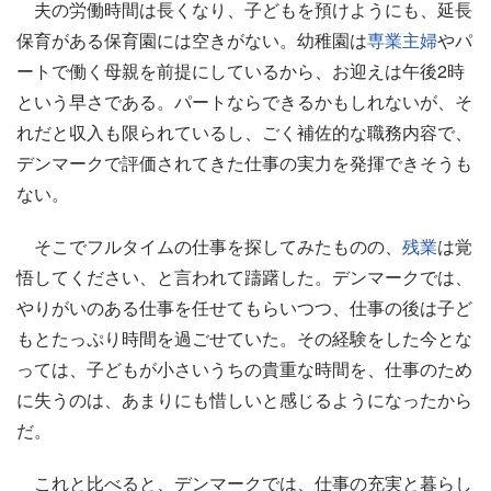
夫の労働時間は長くなり、子どもを預けようにも、延長
保育がある保育園には空きがない。幼稚園は
専業主婦
やパ
ートで働く母親を前提にしているから、お迎えは午後2時
という早さである。パートならできるかもしれないが、そ
れだと収入も限られているし、ごく補佐的な職務内容で、
デンマークで評価されてきた仕事の実力を発揮できそうも
ない。
そこでフルタイムの仕事を探してみたものの、
残業
は覚
悟してください、と言われて躊躇した。デンマークでは、
やりがいのある仕事を任せてもらいつつ、仕事の後は子ど
もとたっぷり時間を過ごせていた。その経験をした今とな
っては、子どもが小さいうちの貴重な時間を、仕事のため
に失うのは、あまりにも惜しいと感じるようになったから
だ。
これと比べると、デンマークでは、仕事の充実と暮らし