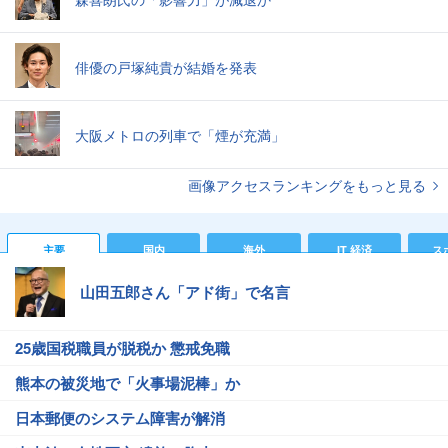
俳優の戸塚純貴が結婚を発表
大阪メトロの列車で「煙が充満」
画像アクセスランキングをもっと見る
主要
国内
海外
IT 経済
ス
山田五郎さん「アド街」で名言
25歳国税職員が脱税か 懲戒免職
熊本の被災地で「火事場泥棒」か
日本郵便のシステム障害が解消