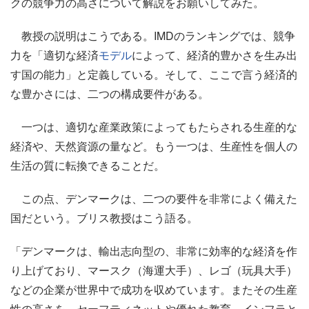
クの競争力の高さについて解説をお願いしてみた。
教授の説明はこうである。IMDのランキングでは、競争
力を「適切な経済
モデル
によって、経済的豊かさを生み出
す国の能力」と定義している。そして、ここで言う経済的
な豊かさには、二つの構成要件がある。
一つは、適切な産業政策によってもたらされる生産的な
経済や、天然資源の量など。もう一つは、生産性を個人の
生活の質に転換できることだ。
この点、デンマークは、二つの要件を非常によく備えた
国だという。ブリス教授はこう語る。
「デンマークは、輸出志向型の、非常に効率的な経済を作
り上げており、マースク（海運大手）、レゴ（玩具大手）
などの企業が世界中で成功を収めています。またその生産
性の高さを、セーフティネットや優れた教育、インフラと