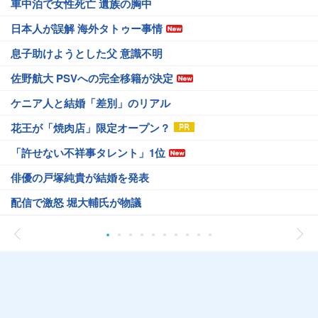
車中泊で女性死亡 遺族の胸中
日本人が誤解 海外タトゥー事情
息子助けようとした父 意識不明
佐野航大 PSVへの完全移籍が決定
ケニア人と結婚「差別」のリアル
花王が「焼肉店」限定オープン？
「許せない不祥事タレント」1位
俳優の戸塚純貴が結婚を発表
配信で激怒 堀大輔氏が物議