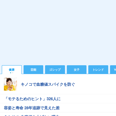
健康
芸能
ゴシップ
女子
トレンド
Y
キノコで血糖値スパイクを防ぐ
「モテるためのヒント」326人に
容姿と寿命 28年追跡で見えた差