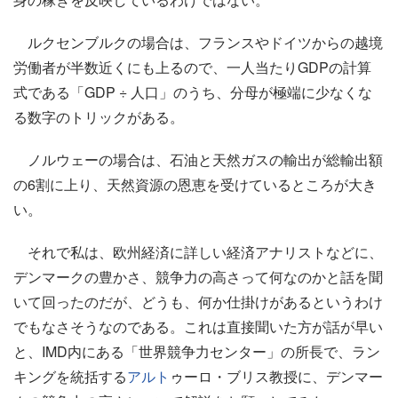
ルクセンブルクの場合は、フランスやドイツからの越境
労働者が半数近くにも上るので、一人当たりGDPの計算
式である「GDP ÷ 人口」のうち、分母が極端に少なくな
る数字のトリックがある。
ノルウェーの場合は、石油と天然ガスの輸出が総輸出額
の6割に上り、天然資源の恩恵を受けているところが大き
い。
それで私は、欧州経済に詳しい経済アナリストなどに、
デンマークの豊かさ、競争力の高さって何なのかと話を聞
いて回ったのだが、どうも、何か仕掛けがあるというわけ
でもなさそうなのである。これは直接聞いた方が話が早い
と、IMD内にある「世界競争力センター」の所長で、ラン
キングを統括する
アルト
ゥーロ・ブリス教授に、デンマー