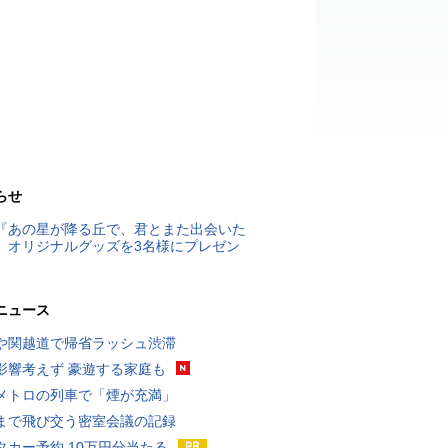
らせ
『あの星が降る丘で、君とまた出会いた
』オリジナルグッズを3名様にプレゼン
ニュース
や関越道で帰省ラッシュ渋滞
影響考えず 豪遊する家庭も
メトロの列車で「煙が充満」
まで飛び交う密室会議の記録
タカー予約 10万円分当たる