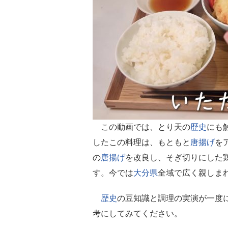
この動画では、とり天の
歴史
にも
したこの料理は、もともと
唐揚げ
を
の
唐揚げ
を改良し、そぎ切りにした
す。今では
大分県
全域で広く親しま
歴史
の豆知識と調理の実演が一度
考にしてみてください。