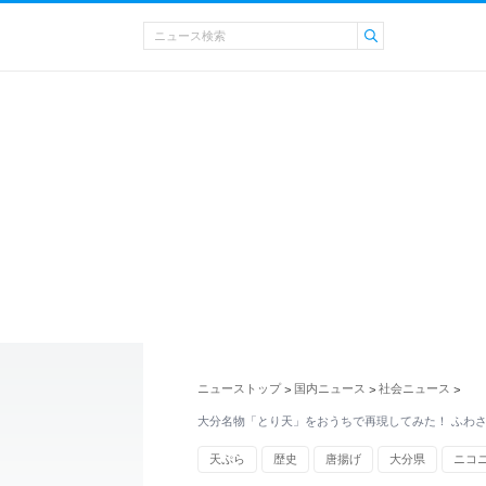
ニューストップ
国内ニュース
社会ニュース
>
>
>
大分名物「とり天」をおうちで再現してみた！ ふわ
天ぷら
歴史
唐揚げ
大分県
ニコ