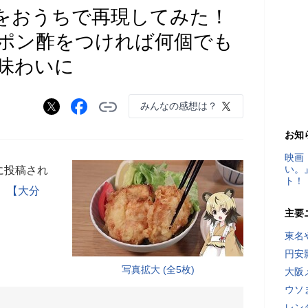
をおうちで再現してみた！
ポン酢をつければ何個でも
味わいに
みんなの感想は？
お知
映画
い。
に投稿され
ト！
 【大分
。
主要
東名
）
円安
写真拡大 (全5枚)
大阪
ウソ
レン