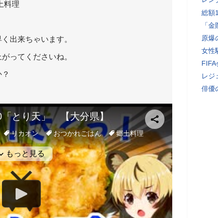
土料理
総額
「金
原爆
早く出来ちゃいます。
女性
上がってくださいね。
FI
か？
レジ
俳優