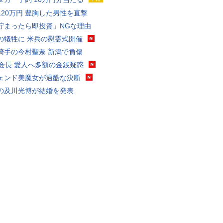
120万円 豊胸した男性を直撃
貯まったら即投資」NGな理由
の犠牲に 米兵の慰霊式開催
騎手の今村聖奈 新潟で負傷
FA会長 愛人へ多額の金銭疑惑
ェンド美魔女が過酷な決断
の及川光博が結婚を発表