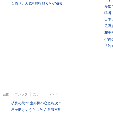
石原さとみ&木村拓哉 CMが物議
愛知
猛暑
日本
佐野
花王
俳優
「許
芸能
ゴシップ
女子
トレンド
被災の熊本 室外機の窃盗相次ぐ
息子助けようとした父 意識不明