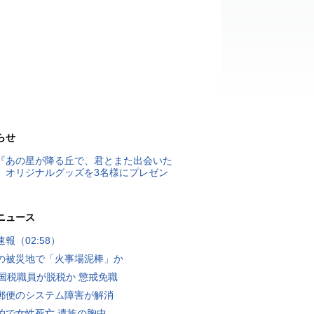
らせ
『あの星が降る丘で、君とまた出会いた
』オリジナルグッズを3名様にプレゼン
ニュース
報（02:58）
の被災地で「火事場泥棒」か
歳国税職員が脱税か 懲戒免職
郵便のシステム障害が解消
泊で女性死亡 遺族の胸中