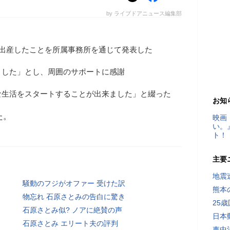
by ライブドアニュース編集部
を出産したことを所属事務所を通じて発表した
ました」とし、周囲のサポートに感謝
な生活をスタートすることが出来ました」と綴った
お知
た。
映画
い。
ト！
主要
地震速
騒動のフジがオファー 受けた訳
熊本
物忘れ 石原さとみの告白に驚き
25
石原さとみ似? ノアに絶賛の声
日本
石原さとみ エリート夫の評判
車中