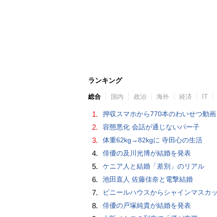
ランキング
総合
国内
政治
海外
経済
IT
1.
押収スマホから770本のわいせつ動画 15歳少女に酒と薬飲ませ性的暴行か 54歳男を再逮捕 「薬もありますよ」とSNS
2.
容態悪化 会話が通じないパー子
3.
体重62kg→82kgに 寺田心の生活
4.
俳優の及川光博が結婚を発表
5.
ケニア人と結婚「差別」のリアル
6.
池田直人 佐藤佳奈と電撃結婚
7.
ビニールハウスからシャインマスカット約200房を盗んだ疑い ネットで販売か 無職の男（42）逮捕 
8.
俳優の戸塚純貴が結婚を発表