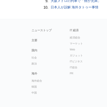
9.
大阪メトロの列車で「煙が充満」
10.
日本人が誤解 海外タトゥー事情
ニューストップ
IT 経済
経済総合
主要
マーケット
Web
国内
ガジェット
社会
ITビジネス
政治
IT総合
海外
PR
海外総合
韓国
中国