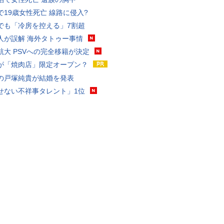
で19歳女性死亡 線路に侵入?
でも「冷房を控える」7割超
人が誤解 海外タトゥー事情
航大 PSVへの完全移籍が決定
が「焼肉店」限定オープン？
の戸塚純貴が結婚を発表
せない不祥事タレント」1位