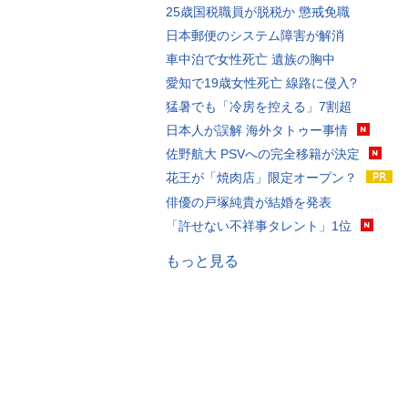
25歳国税職員が脱税か 懲戒免職
日本郵便のシステム障害が解消
車中泊で女性死亡 遺族の胸中
愛知で19歳女性死亡 線路に侵入?
猛暑でも「冷房を控える」7割超
日本人が誤解 海外タトゥー事情
佐野航大 PSVへの完全移籍が決定
花王が「焼肉店」限定オープン？
俳優の戸塚純貴が結婚を発表
「許せない不祥事タレント」1位
もっと見る