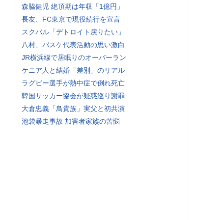
森脇健児 絶頂期は年収「1億円」
長友、FC東京で現役続行を宣言
スクバル「デトロイト戻りたい」
八村、バスケ代表活動の思い激白
JR横浜線で居眠りのオーバーラン
ケニア人と結婚「差別」のリアル
ラグビー選手が熱中症で倒れ死亡
韓国サッカー協会が疑惑巡り謝罪
大倉忠義「鳥貴族」実父と初共演
池袋暴走事故 加害者家族の苦悩