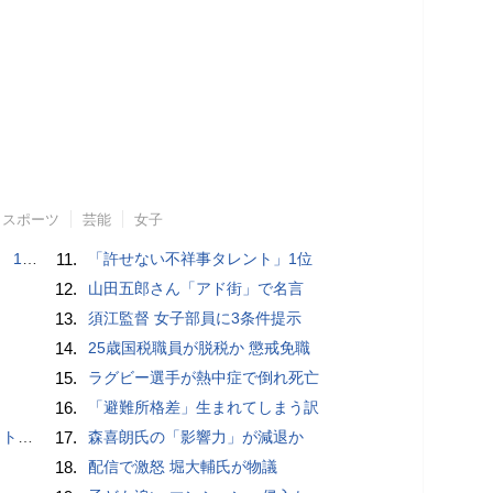
スポーツ
芸能
女子
で誘い出し
11.
「許せない不祥事タレント」1位
12.
山田五郎さん「アド街」で名言
13.
須江監督 女子部員に3条件提示
14.
25歳国税職員が脱税か 懲戒免職
15.
ラグビー選手が熱中症で倒れ死亡
16.
「避難所格差」生まれてしまう訳
岡山県警
17.
森喜朗氏の「影響力」が減退か
18.
配信で激怒 堀大輔氏が物議