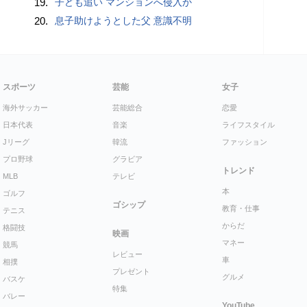
19.
子ども追い マンションへ侵入か
20.
息子助けようとした父 意識不明
スポーツ
芸能
女子
海外サッカー
芸能総合
恋愛
日本代表
音楽
ライフスタイル
Jリーグ
韓流
ファッション
プロ野球
グラビア
トレンド
MLB
テレビ
本
ゴルフ
ゴシップ
教育・仕事
テニス
からだ
格闘技
映画
マネー
競馬
レビュー
車
相撲
プレゼント
グルメ
バスケ
特集
バレー
YouTube