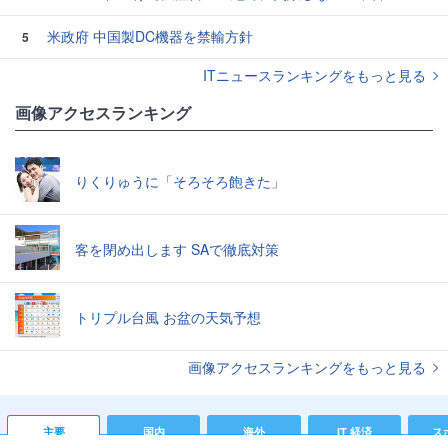
米政府 中国製DC機器を禁輸方針
5
ITニュースランキングをもっと見る
画像アクセスランキング
りくりゅうに「そろそろ飽きた」
客を閉め出します SAで徹底対策
トリプル台風 お盆の天気予想
画像アクセスランキングをもっと見る
主要
国内
海外
IT 経済
ス