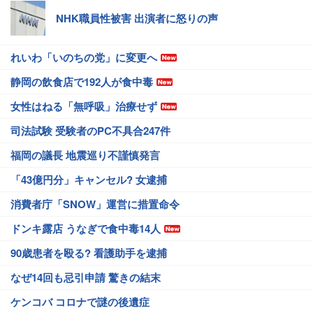
NHK職員性被害 出演者に怒りの声
れいわ「いのちの党」に変更へ
静岡の飲食店で192人が食中毒
女性はねる「無呼吸」治療せず
司法試験 受験者のPC不具合247件
福岡の議長 地震巡り不謹慎発言
「43億円分」キャンセル? 女逮捕
消費者庁「SNOW」運営に措置命令
ドンキ露店 うなぎで食中毒14人
90歳患者を殴る? 看護助手を逮捕
なぜ14回も忌引申請 驚きの結末
ケンコバ コロナで謎の後遺症