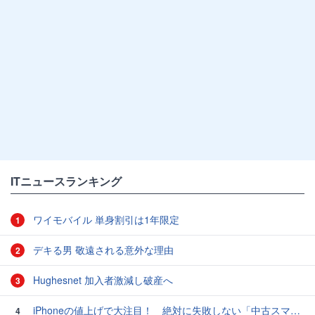
ITニュースランキング
ワイモバイル 単身割引は1年限定
1
デキる男 敬遠される意外な理由
2
Hughesnet 加入者激減し破産へ
3
iPhoneの値上げで大注目！ 絶対に失敗しない「中古スマホ」の売り方＆買い方
4