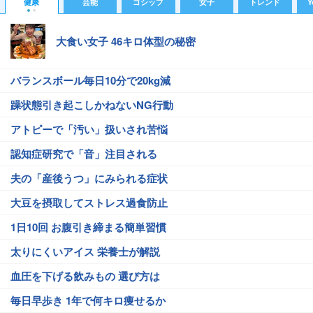
健康
芸能
ゴシップ
女子
トレンド
Y
大食い女子 46キロ体型の秘密
バランスボール毎日10分で20kg減
躁状態引き起こしかねないNG行動
アトピーで「汚い」扱いされ苦悩
認知症研究で「音」注目される
夫の「産後うつ」にみられる症状
大豆を摂取してストレス過食防止
1日10回 お腹引き締まる簡単習慣
太りにくいアイス 栄養士が解説
血圧を下げる飲みもの 選び方は
毎日早歩き 1年で何キロ痩せるか