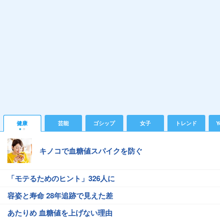
健康
芸能
ゴシップ
女子
トレンド
Y
キノコで血糖値スパイクを防ぐ
「モテるためのヒント」326人に
容姿と寿命 28年追跡で見えた差
あたりめ 血糖値を上げない理由