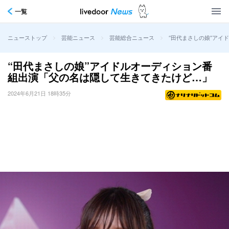
一覧
>
>
>
“田代まさしの娘”アイ
ニューストップ
芸能ニュース
芸能総合ニュース
“田代まさしの娘”アイドルオーディション番
組出演「父の名は隠して生きてきたけど…」
2024年6月21日 18時35分