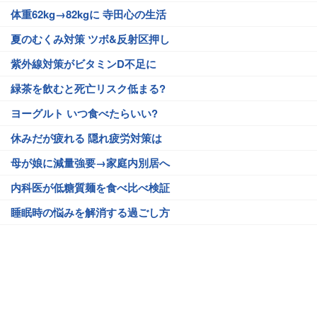
体重62kg→82kgに 寺田心の生活
夏のむくみ対策 ツボ&反射区押し
紫外線対策がビタミンD不足に
緑茶を飲むと死亡リスク低まる?
ヨーグルト いつ食べたらいい?
休みだが疲れる 隠れ疲労対策は
母が娘に減量強要→家庭内別居へ
内科医が低糖質麺を食べ比べ検証
睡眠時の悩みを解消する過ごし方