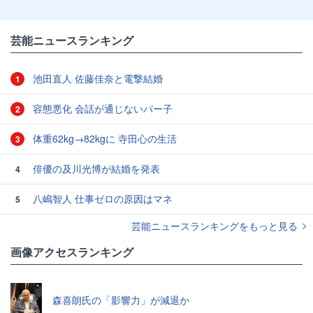
芸能ニュースランキング
池田直人 佐藤佳奈と電撃結婚
1
容態悪化 会話が通じないパー子
2
体重62kg→82kgに 寺田心の生活
3
俳優の及川光博が結婚を発表
4
八嶋智人 仕事ゼロの原因はマネ
5
芸能ニュースランキングをもっと見る
画像アクセスランキング
森喜朗氏の「影響力」が減退か