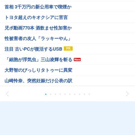
首相 3千万円の新公用車で喫煙か
トヨタ超えのキオクシアに苦言
児ポ動画770本 酒飲ませ性加害か
性被害者の友人「ラッキーやん」
注目 古いPCが復活するUSB
「細胞が浮気虫」三山凌輝を斬る
大野智のびっしりタトゥーに異変
山崎怜奈、突然妊娠だけ公表の訳