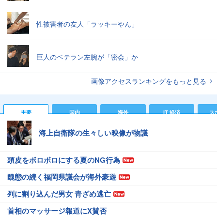
性被害者の友人「ラッキーやん」
巨人のベテラン左腕が「密会」か
画像アクセスランキングをもっと見る
主要
国内
海外
IT 経済
ス
海上自衛隊の生々しい映像が物議
頭皮をボロボロにする夏のNG行為
醜態の続く福岡県議会が海外豪遊
列に割り込んだ男女 青ざめ逃亡
首相のマッサージ報道にX賛否