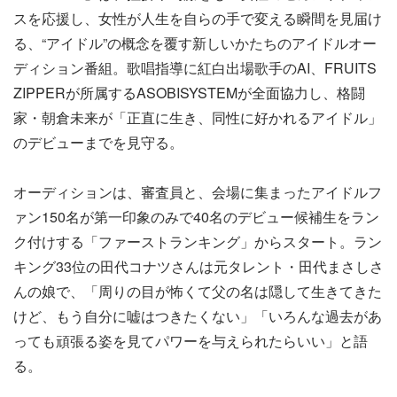
スを応援し、女性が人生を自らの手で変える瞬間を見届け
る、“アイドル”の概念を覆す新しいかたちのアイドルオー
ディション番組。歌唱指導に紅白出場歌手のAI、FRUITS
ZIPPERが所属するASOBISYSTEMが全面協力し、格闘
家・朝倉未来が「正直に生き、同性に好かれるアイドル」
のデビューまでを見守る。
オーディションは、審査員と、会場に集まったアイドルフ
ァン150名が第一印象のみで40名のデビュー候補生をラン
ク付けする「ファーストランキング」からスタート。ラン
キング33位の田代コナツさんは元タレント・田代まさしさ
んの娘で、「周りの目が怖くて父の名は隠して生きてきた
けど、もう自分に嘘はつきたくない」「いろんな過去があ
っても頑張る姿を見てパワーを与えられたらいい」と語
る。