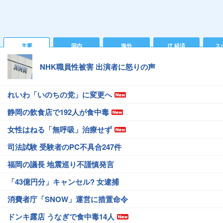
主要
国内
海外
IT 経済
ス
NHK職員性被害 出演者に怒りの声
れいわ「いのちの党」に変更へ
静岡の飲食店で192人が食中毒
女性はねる「無呼吸」治療せず
司法試験 受験者のPC不具合247件
福岡の議長 地震巡り不謹慎発言
「43億円分」キャンセル? 女逮捕
消費者庁「SNOW」運営に措置命令
ドンキ露店 うなぎで食中毒14人