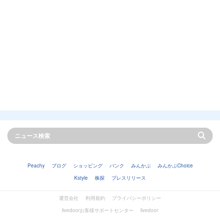
Peachy
ブログ
ショッピング
バンク
みんかぶ
みんかぶChoice
Kstyle
株探
プレスリリース
運営会社
利用規約
プライバシーポリシー
livedoorお客様サポートセンター
livedoor