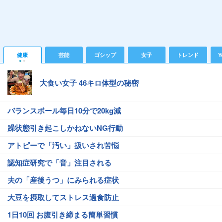
健康
芸能
ゴシップ
女子
トレンド
Y
大食い女子 46キロ体型の秘密
バランスボール毎日10分で20kg減
躁状態引き起こしかねないNG行動
アトピーで「汚い」扱いされ苦悩
認知症研究で「音」注目される
夫の「産後うつ」にみられる症状
大豆を摂取してストレス過食防止
1日10回 お腹引き締まる簡単習慣