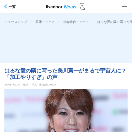
一覧
>
>
>
はるな愛の隣に写った
ニューストップ
芸能ニュース
芸能総合ニュース
はるな愛の隣に写った美川憲一がまるで宇宙人に？
「加工やりすぎ」の声
2024年7月22日 17時0分
写真：週刊女性PRIME