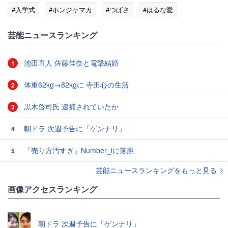
#入学式
#ホンジャマカ
#つばさ
#はるな愛
#益若つばさ
芸能ニュースランキング
池田直人 佐藤佳奈と電撃結婚
1
体重62kg→82kgに 寺田心の生活
2
黒木啓司氏 逮捕されていたか
3
朝ドラ 次週予告に「ゲンナリ」
4
「売り方汚すぎ」Number_iに落胆
5
芸能ニュースランキングをもっと見る
画像アクセスランキング
朝ドラ 次週予告に「ゲンナリ」