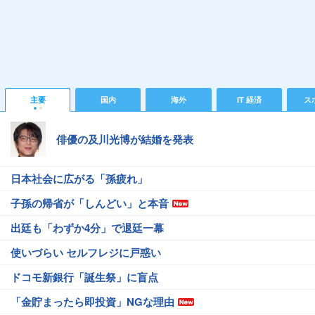
主要
国内
海外
IT 経済
ス
俳優の及川光博が結婚を発表
日本社会に広がる「孫疲れ」
子孫の帰省が「しんどい」と本音
出廷も「わずか4分」で退廷一幕
使いづらい セルフレジに戸惑い
ドコモ新銀行「誕生祭」に盲点
「金貯まったら即投資」NGな理由