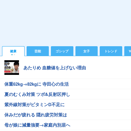
健康
芸能
ゴシップ
女子
トレンド
Y
あたりめ 血糖値を上げない理由
体重62kg→82kgに 寺田心の生活
夏のむくみ対策 ツボ&反射区押し
紫外線対策がビタミンD不足に
休みだが疲れる 隠れ疲労対策は
母が娘に減量強要→家庭内別居へ