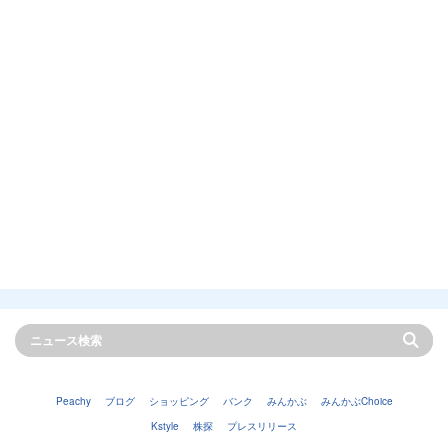
Peachy
ブログ
ショッピング
バンク
みんかぶ
みんかぶChoice
Kstyle
株探
プレスリリース