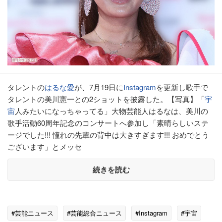
タレントの
はるな愛
が、7月19日に
Instagram
を更新し歌手で
タレントの美川憲一との2ショットを披露した。【写真】「
宇
宙
人みたいになっちゃってる」大物芸能人はるなは、美川の
歌手活動60周年記念のコンサートへ参加し「素晴らしいステ
ージでした!!! 憧れの先輩の背中は大きすぎます!!! おめでとう
ございます」とメッセ
続きを読む
#芸能ニュース
#芸能総合ニュース
#Instagram
#宇宙