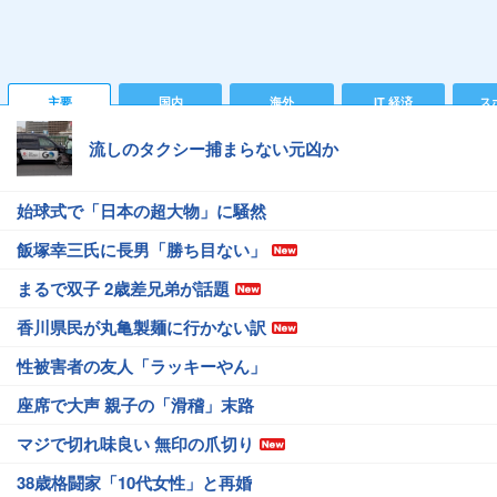
主要
国内
海外
IT 経済
ス
流しのタクシー捕まらない元凶か
始球式で「日本の超大物」に騒然
飯塚幸三氏に長男「勝ち目ない」
まるで双子 2歳差兄弟が話題
香川県民が丸亀製麺に行かない訳
性被害者の友人「ラッキーやん」
座席で大声 親子の「滑稽」末路
マジで切れ味良い 無印の爪切り
38歳格闘家「10代女性」と再婚