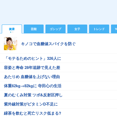
健康
芸能
ゴシップ
女子
トレンド
Y
キノコで血糖値スパイクを防ぐ
「モテるためのヒント」326人に
容姿と寿命 28年追跡で見えた差
あたりめ 血糖値を上げない理由
体重62kg→82kgに 寺田心の生活
夏のむくみ対策 ツボ&反射区押し
紫外線対策がビタミンD不足に
緑茶を飲むと死亡リスク低まる?