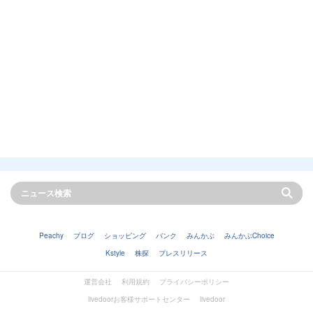
Peachy
ブログ
ショッピング
バンク
みんかぶ
みんかぶChoice
Kstyle
株探
プレスリリース
運営会社
利用規約
プライバシーポリシー
livedoorお客様サポートセンター
livedoor