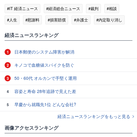
#IT 経済ニュース
#経済総合ニュース
#裁判
#相談
#人生
#慰謝料
#損害賠償
#弁護士
#内定取り消し
#労働基準法
経済ニュースランキング
日本郵便のシステム障害が解消
1
キノコで血糖値スパイクを防ぐ
2
50・60代 オルカンで手堅く運用
3
容姿と寿命 28年追跡で見えた差
4
早慶から就職先1位 どんな会社?
5
経済ニュースランキングをもっと見る
画像アクセスランキング