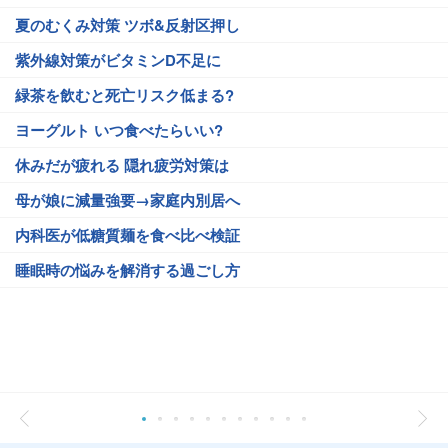
夏のむくみ対策 ツボ&反射区押し
紫外線対策がビタミンD不足に
緑茶を飲むと死亡リスク低まる?
ヨーグルト いつ食べたらいい?
休みだが疲れる 隠れ疲労対策は
母が娘に減量強要→家庭内別居へ
内科医が低糖質麺を食べ比べ検証
睡眠時の悩みを解消する過ごし方