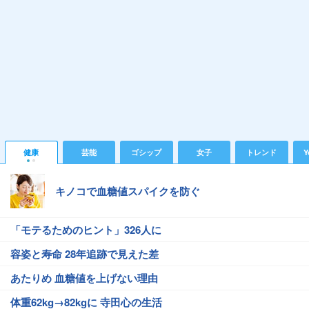
健康
芸能
ゴシップ
女子
トレンド
Y
キノコで血糖値スパイクを防ぐ
「モテるためのヒント」326人に
容姿と寿命 28年追跡で見えた差
あたりめ 血糖値を上げない理由
体重62kg→82kgに 寺田心の生活