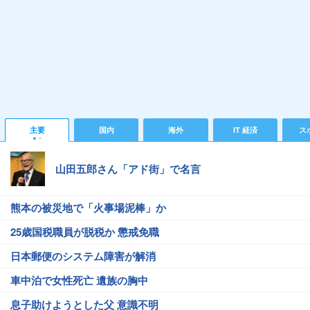
主要
国内
海外
IT 経済
ス
山田五郎さん「アド街」で名言
熊本の被災地で「火事場泥棒」か
25歳国税職員が脱税か 懲戒免職
日本郵便のシステム障害が解消
車中泊で女性死亡 遺族の胸中
息子助けようとした父 意識不明