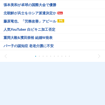
張本美和が卓球の国際大会で優勝
北朝鮮が兵士をロシア派遣決定か
藤原竜也、「労務改善」アピール
人気YouTuber 白ビキニ加工否定
重岡大毅&濱田崇裕 結婚W発表
パー子の認知症 老老介護に不安