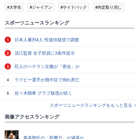
#大学生
#ジャイアン
#サイドバック
#内定取り消し
#ZONE
#SNS
スポーツニュースランキング
日本人審判4人 性接待疑惑で調査
1
須江監督 女子部員に3条件提示
2
巨人のベテラン左腕が「密会」か
3
ラグビー選手が熱中症で倒れ死亡
4
佐々木朗希 グラブ疑惑が続く
5
スポーツニュースランキングをもっと見る
画像アクセスランキング
森喜朗氏の「影響力」が減退か