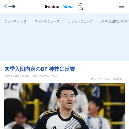
一覧
>
>
>
来季入団内定のDF
ニューストップ
スポーツニュース
サッカーニュース
来季入団内定のDF 神技に反響
2025年6月12日 11時30分
写真：FOOTBALL ZONE
by ライブドアニュース編集部