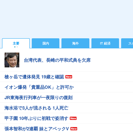
主要
国内
海外
IT 経済
ス
台湾代表、長崎の平和式典を欠席
槍ヶ岳で遺体発見 19歳と確認
イオン爆発「貴重品OK」と許可か
JR東海夜行列車が一夜限りの復刻
海水浴で3人が流される 1人死亡
甲子園 10年ぶりに初戦で姿消す
張本智和が2連覇 妹とアベックV