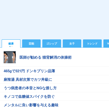
健康
芸能
ゴシップ
女子
トレンド
Y
医師が勧める 猫背解消の体操術
465gで321円 ドンキプリン品薄
麻辣湯 具材次第でカツ丼級に
うつ病患者の本音とNGな接し方
キノコで血糖値スパイクを防ぐ
メンタルに良い影響を与える趣味