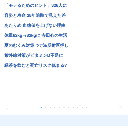
「モテるためのヒント」326人に
容姿と寿命 28年追跡で見えた差
あたりめ 血糖値を上げない理由
体重62kg→82kgに 寺田心の生活
夏のむくみ対策 ツボ&反射区押し
紫外線対策がビタミンD不足に
緑茶を飲むと死亡リスク低まる?