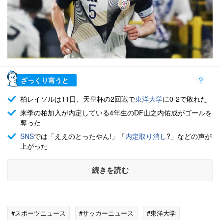
ざっくり言うと
柏レイソルは11日、天皇杯の2回戦で
東洋大学
に0-2で敗れた
来季の柏加入が内定している4年生のDF山之内佑成がゴールを
奪った
SNS
では「ええのとったやん!」「
内定取り消し
?」などの声が
上がった
続きを読む
#スポーツニュース
#サッカーニュース
#東洋大学