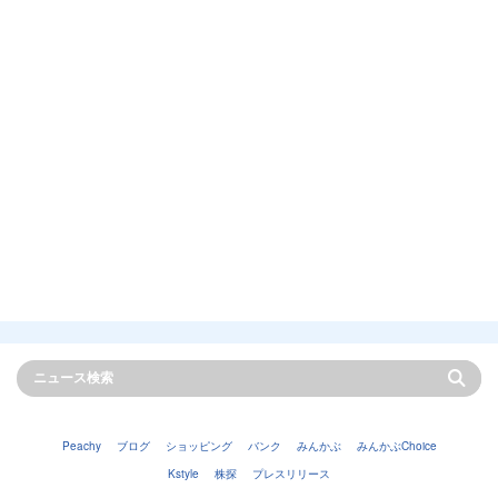
Peachy
ブログ
ショッピング
バンク
みんかぶ
みんかぶChoice
Kstyle
株探
プレスリリース