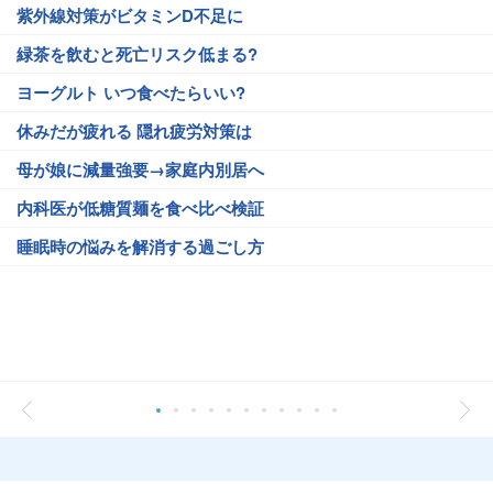
紫外線対策がビタミンD不足に
緑茶を飲むと死亡リスク低まる?
ヨーグルト いつ食べたらいい?
休みだが疲れる 隠れ疲労対策は
母が娘に減量強要→家庭内別居へ
内科医が低糖質麺を食べ比べ検証
睡眠時の悩みを解消する過ごし方