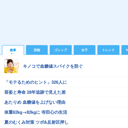
健康
芸能
ゴシップ
女子
トレンド
Y
キノコで血糖値スパイクを防ぐ
「モテるためのヒント」326人に
容姿と寿命 28年追跡で見えた差
あたりめ 血糖値を上げない理由
体重62kg→82kgに 寺田心の生活
夏のむくみ対策 ツボ&反射区押し