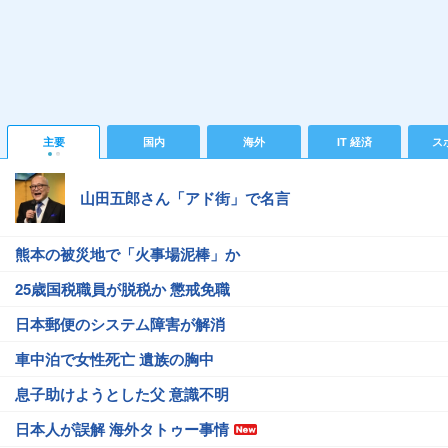
主要
国内
海外
IT 経済
ス
山田五郎さん「アド街」で名言
熊本の被災地で「火事場泥棒」か
25歳国税職員が脱税か 懲戒免職
日本郵便のシステム障害が解消
車中泊で女性死亡 遺族の胸中
息子助けようとした父 意識不明
日本人が誤解 海外タトゥー事情