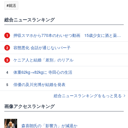
#就活
総合ニュースランキング
押収スマホから770本のわいせつ動画 15歳少女に酒と薬飲ませ性的暴行か 54歳男を再逮捕 「薬もありますよ」とSNSで誘い出し
1
容態悪化 会話が通じないパー子
2
ケニア人と結婚「差別」のリアル
3
体重62kg→82kgに 寺田心の生活
4
俳優の及川光博が結婚を発表
5
総合ニュースランキングをもっと見る
画像アクセスランキング
森喜朗氏の「影響力」が減退か