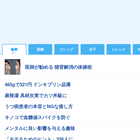
健康
芸能
ゴシップ
女子
トレンド
Y
医師が勧める 猫背解消の体操術
465gで321円 ドンキプリン品薄
麻辣湯 具材次第でカツ丼級に
うつ病患者の本音とNGな接し方
キノコで血糖値スパイクを防ぐ
メンタルに良い影響を与える趣味
「モテるためのヒント」326人に