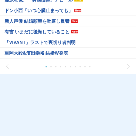
ドン小西「いつ心臓止まっても」
新人声優 結婚願望を吐露し反響
有吉 いまだに後悔していること
「VIVANT」ラストで裏切り者判明
重岡大毅&濱田崇裕 結婚W発表