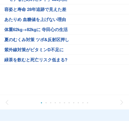
容姿と寿命 28年追跡で見えた差
あたりめ 血糖値を上げない理由
体重62kg→82kgに 寺田心の生活
夏のむくみ対策 ツボ&反射区押し
紫外線対策がビタミンD不足に
緑茶を飲むと死亡リスク低まる?