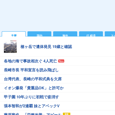
主要
国内
海外
IT 経済
ス
槍ヶ岳で遺体発見 19歳と確認
各地の海で事故相次ぐ 4人死亡
長崎市長 平和宣言を読み飛ばし
台湾代表、長崎の平和式典を欠席
イオン爆発「貴重品OK」と許可か
甲子園 10年ぶりに初戦で姿消す
張本智和が2連覇 妹とアベックV
藤原竜也、「労務改善」アピール