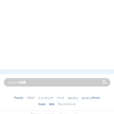
Peachy
ブログ
ショッピング
バンク
みんかぶ
みんかぶChoice
Kstyle
株探
プレスリリース