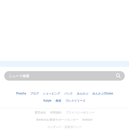
Peachy
ブログ
ショッピング
バンク
みんかぶ
みんかぶChoice
Kstyle
株探
プレスリリース
運営会社
利用規約
プライバシーポリシー
livedoorお客様サポートセンター
livedoor
コンテンツ・広告ポリシー