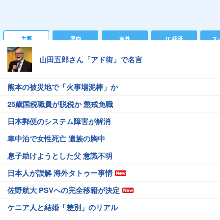
主要
国内
海外
IT 経済
ス
山田五郎さん「アド街」で名言
熊本の被災地で「火事場泥棒」か
25歳国税職員が脱税か 懲戒免職
日本郵便のシステム障害が解消
車中泊で女性死亡 遺族の胸中
息子助けようとした父 意識不明
日本人が誤解 海外タトゥー事情
佐野航大 PSVへの完全移籍が決定
ケニア人と結婚「差別」のリアル