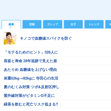
健康
芸能
ゴシップ
女子
トレンド
Y
キノコで血糖値スパイクを防ぐ
「モテるためのヒント」326人に
容姿と寿命 28年追跡で見えた差
あたりめ 血糖値を上げない理由
体重62kg→82kgに 寺田心の生活
夏のむくみ対策 ツボ&反射区押し
紫外線対策がビタミンD不足に
緑茶を飲むと死亡リスク低まる?