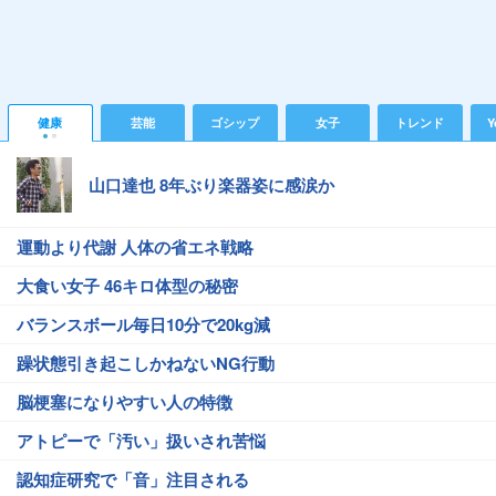
健康
芸能
ゴシップ
女子
トレンド
Y
山口達也 8年ぶり楽器姿に感涙か
運動より代謝 人体の省エネ戦略
大食い女子 46キロ体型の秘密
バランスボール毎日10分で20kg減
躁状態引き起こしかねないNG行動
脳梗塞になりやすい人の特徴
アトピーで「汚い」扱いされ苦悩
認知症研究で「音」注目される