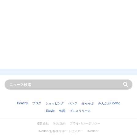
Peachy
ブログ
ショッピング
バンク
みんかぶ
みんかぶChoice
Kstyle
株探
プレスリリース
運営会社
利用規約
プライバシーポリシー
livedoorお客様サポートセンター
livedoor