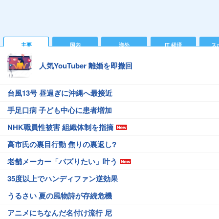
主要
国内
海外
IT 経済
ス
人気YouTuber 離婚を即撤回
台風13号 昼過ぎに沖縄へ最接近
手足口病 子ども中心に患者増加
NHK職員性被害 組織体制を指摘
高市氏の裏目行動 焦りの裏返し?
老舗メーカー「バズりたい」叶う
35度以上でハンディファン逆効果
うるさい 夏の風物詩が存続危機
アニメにちなんだ名付け流行 尼