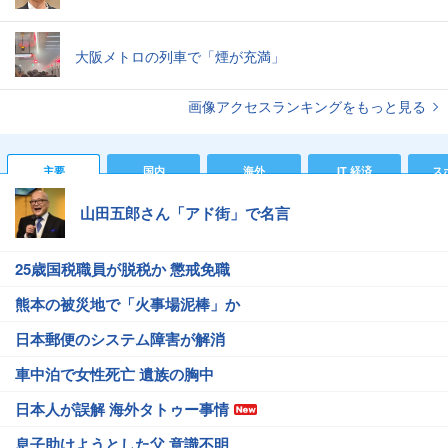
大阪メトロの列車で「煙が充満」
画像アクセスランキングをもっと見る
主要
国内
海外
IT 経済
ス
山田五郎さん「アド街」で名言
25歳国税職員が脱税か 懲戒免職
熊本の被災地で「火事場泥棒」か
日本郵便のシステム障害が解消
車中泊で女性死亡 遺族の胸中
日本人が誤解 海外タトゥー事情
息子助けようとした父 意識不明