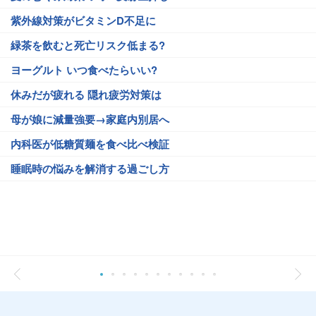
紫外線対策がビタミンD不足に
緑茶を飲むと死亡リスク低まる?
ヨーグルト いつ食べたらいい?
休みだが疲れる 隠れ疲労対策は
母が娘に減量強要→家庭内別居へ
内科医が低糖質麺を食べ比べ検証
睡眠時の悩みを解消する過ごし方