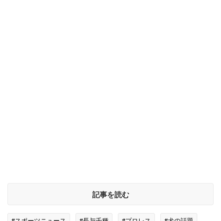
記事を読む
#スポーツニュース
#長与千種
#プロレス
#犬の話題