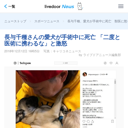
一覧
>
>
長与千種、愛犬が手術中に死亡 獣医に怒
ニューストップ
スポーツニュース
長与千種さんの愛犬が手術中に死亡 「二度と
医術に携わるな」と激怒
2018年12月12日 16時5分
写真：キャリコネニュース
by ライブドアニュース編集部