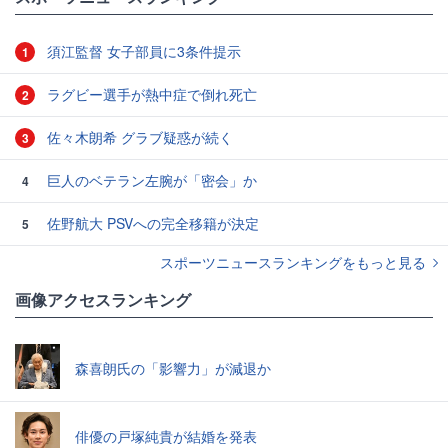
須江監督 女子部員に3条件提示
1
ラグビー選手が熱中症で倒れ死亡
2
佐々木朗希 グラブ疑惑が続く
3
巨人のベテラン左腕が「密会」か
4
佐野航大 PSVへの完全移籍が決定
5
スポーツニュースランキングをもっと見る
画像アクセスランキング
森喜朗氏の「影響力」が減退か
俳優の戸塚純貴が結婚を発表