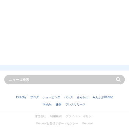
Peachy
ブログ
ショッピング
バンク
みんかぶ
みんかぶChoice
Kstyle
株探
プレスリリース
運営会社
利用規約
プライバシーポリシー
livedoorお客様サポートセンター
livedoor