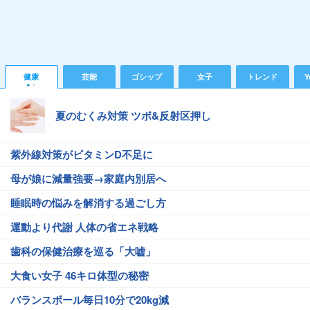
健康
芸能
ゴシップ
女子
トレンド
Y
夏のむくみ対策 ツボ&反射区押し
紫外線対策がビタミンD不足に
母が娘に減量強要→家庭内別居へ
睡眠時の悩みを解消する過ごし方
運動より代謝 人体の省エネ戦略
歯科の保健治療を巡る「大嘘」
大食い女子 46キロ体型の秘密
バランスボール毎日10分で20kg減