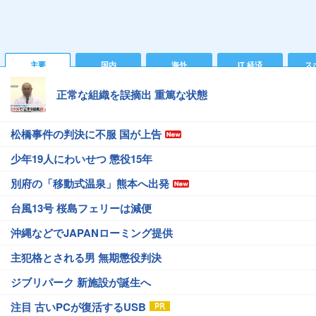
主要
国内
海外
IT 経済
ス
正常な組織を誤摘出 重篤な状態
松橋事件の判決に不服 国が上告
少年19人にわいせつ 懲役15年
別府の「移動式温泉」熊本へ出発
台風13号 桜島フェリーは減便
沖縄などでJAPANローミング提供
主犯格とされる男 無期懲役判決
ジブリパーク 新施設が誕生へ
注目 古いPCが復活するUSB