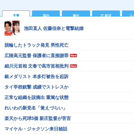
主要
国内
海外
IT 経済
ス
池田直人 佐藤佳奈と電撃結婚
脱輪したトラック発見 男性死亡
広陵高元監督 保護者に直接謝罪
細川元首相 文春で高市首相批判
銀メダリスト 本多灯被告を起訴
タイ学校銃撃 成績でストレスか
正常な組織を誤摘出 重篤な状態
れいわの新党名「覚えづらい」
楽天から死球5個 新庄監督が苦言
マイケル・ジャクソン来日秘話