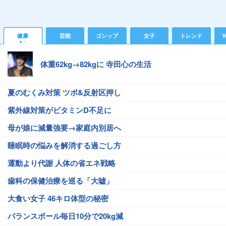
健康
芸能
ゴシップ
女子
トレンド
Y
体重62kg→82kgに 寺田心の生活
夏のむくみ対策 ツボ&反射区押し
紫外線対策がビタミンD不足に
母が娘に減量強要→家庭内別居へ
睡眠時の悩みを解消する過ごし方
運動より代謝 人体の省エネ戦略
歯科の保健治療を巡る「大嘘」
大食い女子 46キロ体型の秘密
バランスボール毎日10分で20kg減