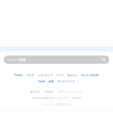
Peachy
ブログ
ショッピング
バンク
みんかぶ
みんかぶChoice
Kstyle
株探
プレスリリース
運営会社
利用規約
プライバシーポリシー
livedoorお客様サポートセンター
livedoor
コンテンツ・広告ポリシー