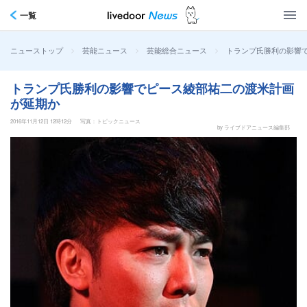
一覧
>
>
>
トランプ氏勝利の影響
ニューストップ
芸能ニュース
芸能総合ニュース
トランプ氏勝利の影響でピース綾部祐二の渡米計画
が延期か
2016年11月12日 12時12分
写真：トピックニュース
by ライブドアニュース編集部