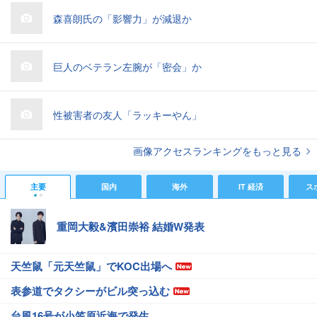
森喜朗氏の「影響力」が減退か
巨人のベテラン左腕が「密会」か
性被害者の友人「ラッキーやん」
画像アクセスランキングをもっと見る
主要
国内
海外
IT 経済
ス
重岡大毅&濱田崇裕 結婚W発表
天竺鼠「元天竺鼠」でKOC出場へ
表参道でタクシーがビル突っ込む
台風16号が小笠原近海で発生