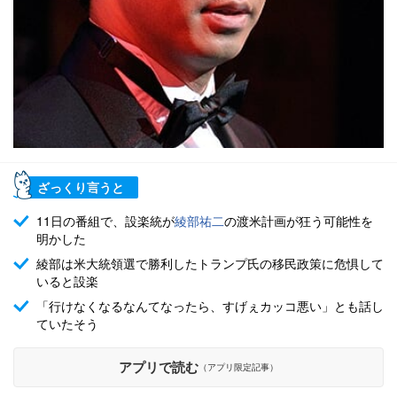
ざっくり言うと
11日の番組で、設楽統が
綾部祐二
の渡米計画が狂う可能性を
明かした
綾部は米大統領選で勝利したトランプ氏の移民政策に危惧して
いると設楽
「行けなくなるなんてなったら、すげぇカッコ悪い」とも話し
ていたそう
アプリで読む
（アプリ限定記事）