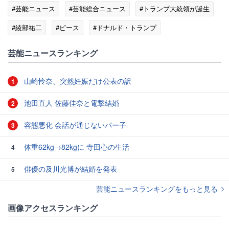
#芸能ニュース
#芸能総合ニュース
#トランプ大統領が誕生
#綾部祐二
#ピース
#ドナルド・トランプ
芸能ニュースランキング
山崎怜奈、突然妊娠だけ公表の訳
1
池田直人 佐藤佳奈と電撃結婚
2
容態悪化 会話が通じないパー子
3
体重62kg→82kgに 寺田心の生活
4
俳優の及川光博が結婚を発表
5
芸能ニュースランキングをもっと見る
画像アクセスランキング