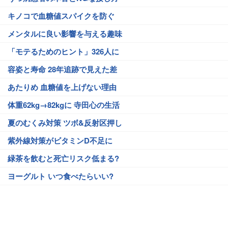
キノコで血糖値スパイクを防ぐ
メンタルに良い影響を与える趣味
「モテるためのヒント」326人に
容姿と寿命 28年追跡で見えた差
あたりめ 血糖値を上げない理由
体重62kg→82kgに 寺田心の生活
夏のむくみ対策 ツボ&反射区押し
紫外線対策がビタミンD不足に
緑茶を飲むと死亡リスク低まる?
ヨーグルト いつ食べたらいい?