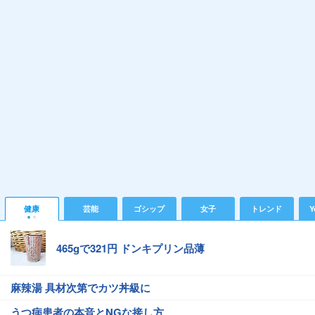
健康
芸能
ゴシップ
女子
トレンド
Y
465gで321円 ドンキプリン品薄
麻辣湯 具材次第でカツ丼級に
うつ病患者の本音とNGな接し方