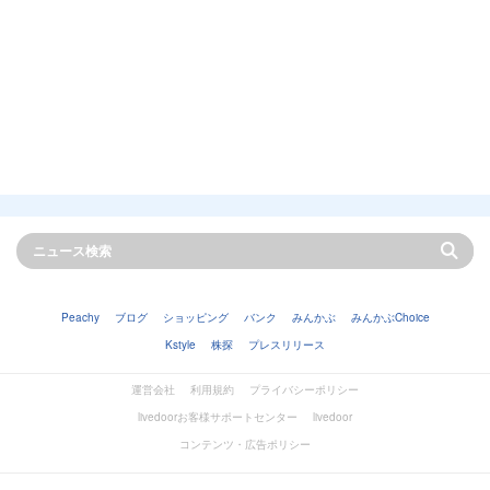
Peachy
ブログ
ショッピング
バンク
みんかぶ
みんかぶChoice
Kstyle
株探
プレスリリース
運営会社
利用規約
プライバシーポリシー
livedoorお客様サポートセンター
livedoor
コンテンツ・広告ポリシー