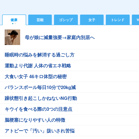
健康
芸能
ゴシップ
女子
トレンド
Y
母が娘に減量強要→家庭内別居へ
睡眠時の悩みを解消する過ごし方
運動より代謝 人体の省エネ戦略
大食い女子 46キロ体型の秘密
バランスボール毎日10分で20kg減
躁状態引き起こしかねないNG行動
キウイを食べる際の3つの注意点
脳梗塞になりやすい人の特徴
アトピーで「汚い」扱いされ苦悩