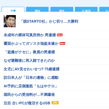
主要
国内
海外
IT 経済
ス
「脱STARTO社」かじ切り…大勝利
未成年の裸体写真所持か 男逮捕
覆面かぶってガソスタ強盗未遂か
「盗撮がクセに」教員の男逮捕
なぜ避難後に再入館できたのか
女児にAV見せわいせつ? 75歳逮捕
訪日米人が「日本の遺物」に感動
AI予約に店側激怒「もはやテロ」
国民からの受信料が…不満爆発
注目 古いPCが復活するUSB