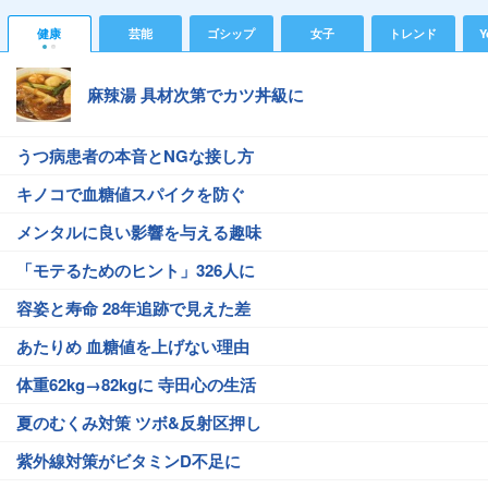
健康
芸能
ゴシップ
女子
トレンド
Y
麻辣湯 具材次第でカツ丼級に
うつ病患者の本音とNGな接し方
キノコで血糖値スパイクを防ぐ
メンタルに良い影響を与える趣味
「モテるためのヒント」326人に
容姿と寿命 28年追跡で見えた差
あたりめ 血糖値を上げない理由
体重62kg→82kgに 寺田心の生活
夏のむくみ対策 ツボ&反射区押し
紫外線対策がビタミンD不足に