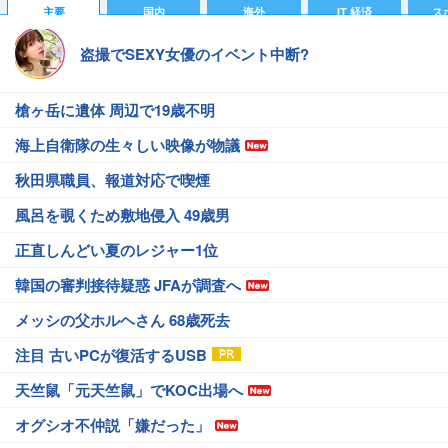
主要
国内
海外
IT 経済
ス
盗撮でSEXY女優のイベント中断?
槍ヶ岳に遺体 周辺で19歳不明
海上自衛隊の生々しい映像が物議
秋田県職員、報道対応で喫煙
風呂を覗くため敷地侵入 49歳男
正直しんどい夏のレジャー1位
韓国の審判接待疑惑 JFAが調査へ
メッシの父ホルヘさん 68歳死去
注目 古いPCが復活するUSB
天竺鼠「元天竺鼠」でKOC出場へ
オグシオ不仲説「嫌だった」