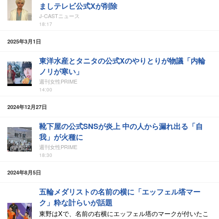
ましテレビ公式Xが削除
J-CASTニュース
18:17
2025年3月1日
東洋水産とタニタの公式Xのやりとりが物議「内輪
ノリが寒い」
週刊女性PRIME
14:00
2024年12月27日
靴下屋の公式SNSが炎上 中の人から漏れ出る「自
我」が火種に
週刊女性PRIME
18:30
2024年8月5日
五輪メダリストの名前の横に「エッフェル塔マー
ク」粋な計らいが話題
東野はXで、名前の右横にエッフェル塔のマークが付いたこ