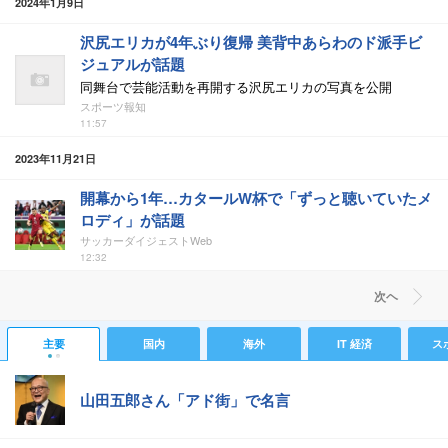
2024年1月9日
沢尻エリカが4年ぶり復帰 美背中あらわのド派手ビ
ジュアルが話題
同舞台で芸能活動を再開する沢尻エリカの写真を公開
スポーツ報知
11:57
2023年11月21日
開幕から1年…カタールW杯で「ずっと聴いていたメ
ロディ」が話題
サッカーダイジェストWeb
12:32
次ヘ
主要
国内
海外
IT 経済
ス
山田五郎さん「アド街」で名言