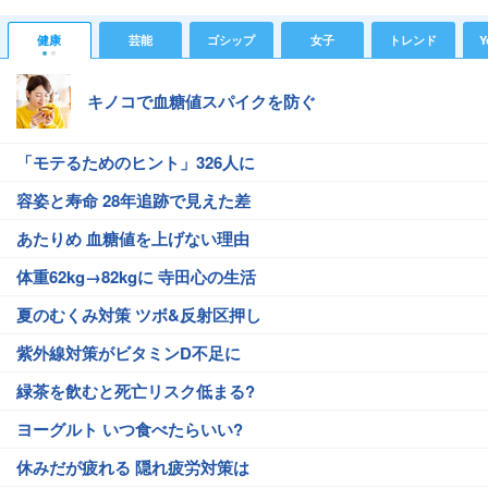
健康
芸能
ゴシップ
女子
トレンド
Y
キノコで血糖値スパイクを防ぐ
「モテるためのヒント」326人に
容姿と寿命 28年追跡で見えた差
あたりめ 血糖値を上げない理由
体重62kg→82kgに 寺田心の生活
夏のむくみ対策 ツボ&反射区押し
紫外線対策がビタミンD不足に
緑茶を飲むと死亡リスク低まる?
ヨーグルト いつ食べたらいい?
休みだが疲れる 隠れ疲労対策は