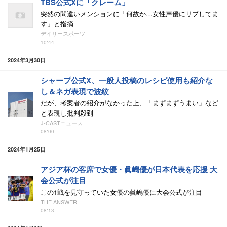
TBS公式Xに「クレーム」
突然の間違いメンションに「何故か…女性声優にリプしてま
す」と指摘
デイリースポーツ
10:44
2024年3月30日
シャープ公式X、一般人投稿のレシピ使用も紹介な
し＆ネガ表現で波紋
だが、考案者の紹介がなかった上、「まずまずうまい」など
と表現し批判殺到
J-CASTニュース
08:00
2024年1月25日
アジア杯の客席で女優・眞嶋優が日本代表を応援 大
会公式が注目
この1戦を見守っていた女優の眞嶋優に大会公式が注目
THE ANSWER
08:13