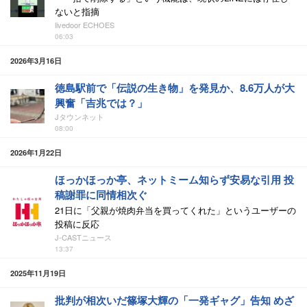
ないと指摘
livedoor ECHOES
06:03
2026年3月16日
徳島駅前で「伝説の生き物」を発見か、8.6万人が大
興奮「吉兆では？」
Jタウンネット
08:00
2026年1月22日
ほっかほっか亭、ネットミーム知らず安易な引用 投
稿謝罪に同情相次ぐ
21日に「父親が焼肉弁当を買ってくれた」というユーザーの
投稿に反応
J-CASTニュース
13:37
2025年11月19日
批判が相次いだ篠塚大輝の「一発ギャグ」告知 めざ