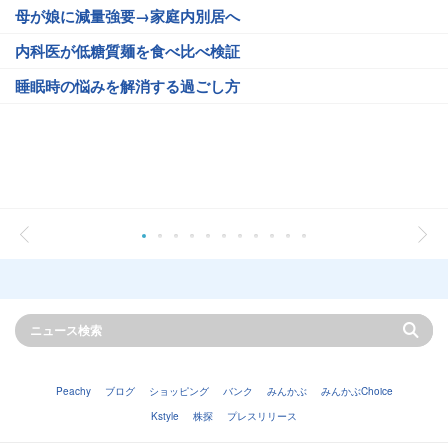
母が娘に減量強要→家庭内別居へ
内科医が低糖質麺を食べ比べ検証
睡眠時の悩みを解消する過ごし方
Peachy
ブログ
ショッピング
バンク
みんかぶ
みんかぶChoice
Kstyle
株探
プレスリリース