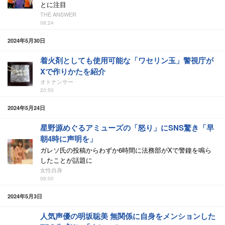
とに注目
THE ANSWER
08:24
2024年5月30日
着火剤としても使用可能な「ワセリン玉」警視庁が
Xで作りかたを紹介
オトナンサー
20:50
2024年5月24日
星野源めぐるアミューズの「怒り」にSNS驚き「早
朝4時に声明を」
ガレソ氏の投稿からわずか6時間に法務部がXで警鐘を鳴ら
したことが話題に
女性自身
06:00
2024年5月3日
人気声優の明坂聡美 無関係に自身をメンションした