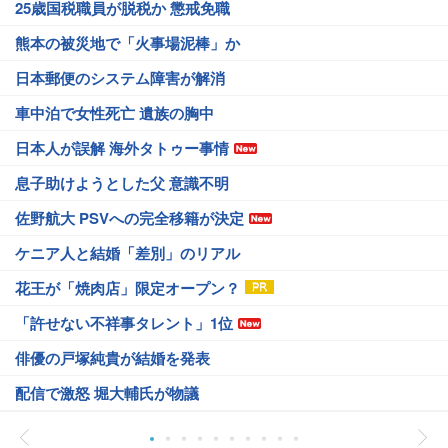
25歳国税職員が脱税か 懲戒免職
熊本の被災地で「火事場泥棒」か
日本郵便のシステム障害が解消
車中泊で女性死亡 遺族の胸中
日本人が誤解 海外タトゥー事情
息子助けようとした父 意識不明
佐野航大 PSVへの完全移籍が決定
ケニア人と結婚「差別」のリアル
花王が「焼肉店」限定オープン？
「許せない不祥事タレント」1位
俳優の戸塚純貴が結婚を発表
配信で激怒 堀大輔氏が物議