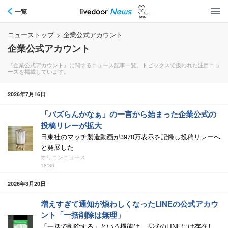
一覧
ニューストップ
>
企業公式アカウント
企業公式アカウント
『企業公式アカウント』に関するニュース記事一覧。トピックスで扱われた注目ニュ
ースを掲載しています。
2026年7月16日
「バズらんかなぁ」の一言から始まった企業公式の
投稿リレーが拡大
日東社のマッチ製造動画が3970万表示を記録し投稿リレーへ
と発展した
オリコンニュース
18:30
2026年3月20日
増えすぎて通知が煩わしくなったLINEの公式アカウ
ント「一括削除は無理」
「一括で削除する」という機能は、現状のLINEには存在し