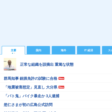
主要
国内
海外
IT 経済
ス
正常な組織を誤摘出 重篤な状態
群馬知事 銃猟免許の試験に合格
「地震被害想定」見直し 大分県
「パト鬼」バイク暴走か 3人逮捕
悠仁さまが初の広島公式訪問