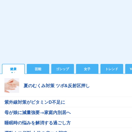
健康
芸能
ゴシップ
女子
トレンド
Y
夏のむくみ対策 ツボ&反射区押し
紫外線対策がビタミンD不足に
母が娘に減量強要→家庭内別居へ
睡眠時の悩みを解消する過ごし方