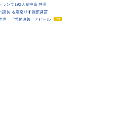
トランで192人食中毒 静岡
の議長 地震巡り不謹慎発言
竜也、「労務改善」アピール