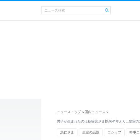
ニューストップ
国内ニュース
>
>
男子が生まれたのは秋篠宮さま以来41年ぶり…皇室の
悠仁さま
皇室の話題
ゴシップ
時事ニ