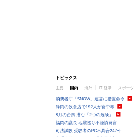
トピックス
主要
国内
海外
IT 経済
スポーツ
消費者庁「SNOW」運営に措置命令
静岡の飲食店で192人が食中毒
8月の台風 潜む「2つの危険」
福岡の議長 地震巡り不謹慎発言
司法試験 受験者のPC不具合247件