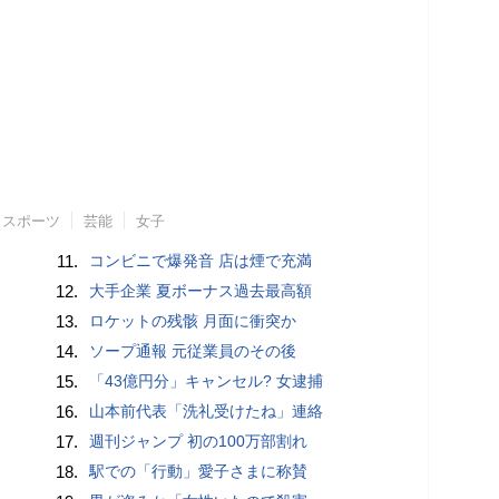
スポーツ
芸能
女子
11.
コンビニで爆発音 店は煙で充満
12.
大手企業 夏ボーナス過去最高額
13.
ロケットの残骸 月面に衝突か
14.
ソープ通報 元従業員のその後
15.
「43億円分」キャンセル? 女逮捕
16.
山本前代表「洗礼受けたね」連絡
17.
週刊ジャンプ 初の100万部割れ
18.
駅での「行動」愛子さまに称賛