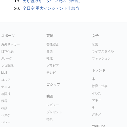
19.
男が盗みか「女性いたので殺害」
20.
全日空 重大インシデント非該当
スポーツ
芸能
女子
海外サッカー
芸能総合
恋愛
日本代表
音楽
ライフスタイル
Jリーグ
韓流
ファッション
プロ野球
グラビア
トレンド
MLB
テレビ
本
ゴルフ
ゴシップ
教育・仕事
テニス
からだ
格闘技
映画
マネー
競馬
レビュー
車
相撲
プレゼント
グルメ
バスケ
特集
バレー
YouTube