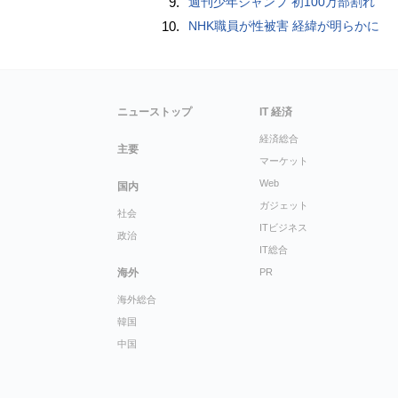
9.
週刊少年ジャンプ 初100万部割れ
10.
NHK職員が性被害 経緯が明らかに
ニューストップ
IT 経済
経済総合
主要
マーケット
Web
国内
ガジェット
社会
ITビジネス
政治
IT総合
海外
PR
海外総合
韓国
中国