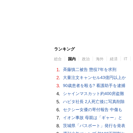
ランキング
総合
国内
政治
海外
経済
IT
1.
斉藤慎二被告 懲役7年を求刑
2.
大量注文キャンセル43億円以上か
3.
90歳患者を殴る? 看護助手を逮捕
4.
シャインマスカット約400房盗難
5.
ハビタ社長 2人死亡後に写真削除
6.
セクシー女優の寄付報告 中傷も
7.
イオン事故 母親は「ギャー」と
8.
茨城県「パスポート」発行を発表