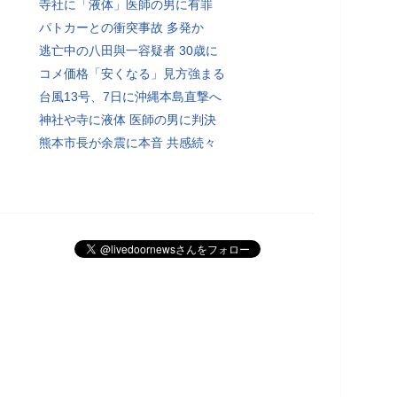
寺社に「液体」医師の男に有罪
パトカーとの衝突事故 多発か
逃亡中の八田與一容疑者 30歳に
コメ価格「安くなる」見方強まる
台風13号、7日に沖縄本島直撃へ
神社や寺に液体 医師の男に判決
熊本市長が余震に本音 共感続々