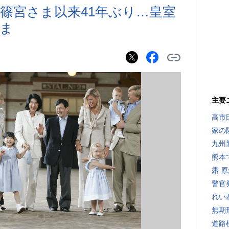
篠宮さま以来41年ぶり…皇室
ま
主要
高市
家の
九州
熊本
露 
警官
れい
無期
道路