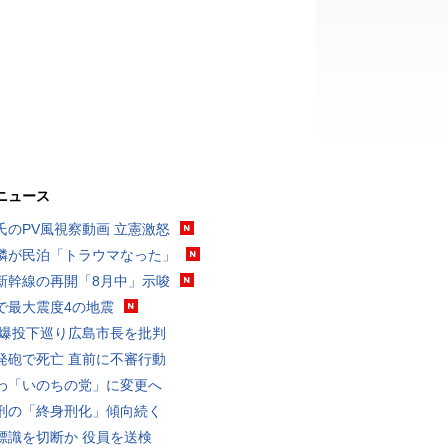
ニュース
氏のPV風視察動画 立憲激怒
隣が民泊「トラウマなった」
新幹線の再開「8月中」示唆
で最大震度4の地震
原爆投下巡り広島市長を批判
発砲で死亡 直前に不審行動
わ「いのちの党」に変更へ
刑の「終身刑化」傾向続く
標識を切断か 役員を送検