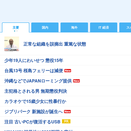
主要
国内
海外
IT 経済
ス
正常な組織を誤摘出 重篤な状態
少年19人にわいせつ 懲役15年
台風13号 桜島フェリーは減便
沖縄などでJAPANローミング提供
主犯格とされる男 無期懲役判決
カラオケで15歳少女に性暴行か
ジブリパーク 新施設が誕生へ
注目 古いPCが復活するUSB