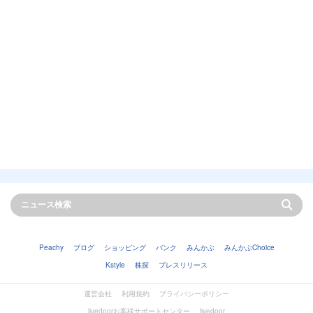
Peachy
ブログ
ショッピング
バンク
みんかぶ
みんかぶChoice
Kstyle
株探
プレスリリース
運営会社
利用規約
プライバシーポリシー
livedoorお客様サポートセンター
livedoor