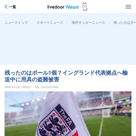
一覧
>
>
>
残ったのはボ
ニューストップ
スポーツニュース
海外サッカーニュース
残ったのはボール1個？イングランド代表拠点へ輸
送中に用具の盗難被害
2026年6月13日 11時36分
写真：SOCCER KING