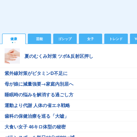
健康
芸能
ゴシップ
女子
トレンド
Y
夏のむくみ対策 ツボ&反射区押し
紫外線対策がビタミンD不足に
母が娘に減量強要→家庭内別居へ
睡眠時の悩みを解消する過ごし方
運動より代謝 人体の省エネ戦略
歯科の保健治療を巡る「大嘘」
大食い女子 46キロ体型の秘密