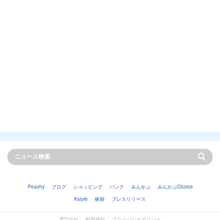
Peachy
ブログ
ショッピング
バンク
みんかぶ
みんかぶChoice
Kstyle
株探
プレスリリース
運営会社
利用規約
プライバシーポリシー