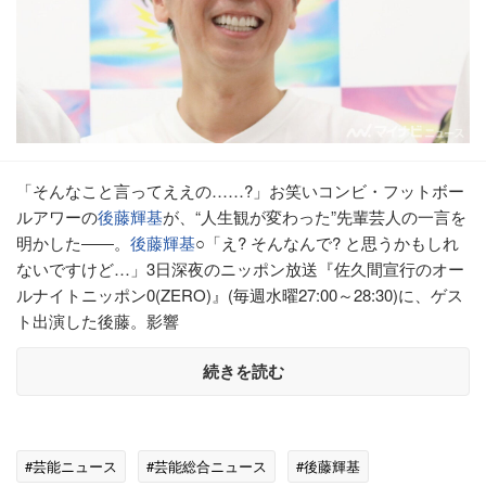
「そんなこと言ってええの……?」お笑いコンビ・フットボー
ルアワーの
後藤輝基
が、“人生観が変わった”先輩芸人の一言を
明かした――。
後藤輝基
○「え? そんなんで? と思うかもしれ
ないですけど…」3日深夜のニッポン放送『佐久間宣行のオー
ルナイトニッポン0(ZERO)』(毎週水曜27:00～28:30)に、ゲス
ト出演した後藤。影響
続きを読む
#芸能ニュース
#芸能総合ニュース
#後藤輝基