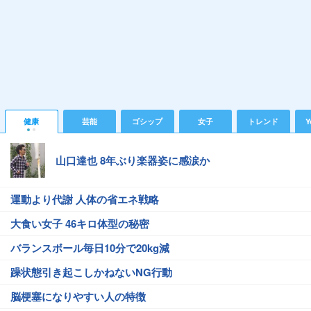
健康
芸能
ゴシップ
女子
トレンド
Y
山口達也 8年ぶり楽器姿に感涙か
運動より代謝 人体の省エネ戦略
大食い女子 46キロ体型の秘密
バランスボール毎日10分で20kg減
躁状態引き起こしかねないNG行動
脳梗塞になりやすい人の特徴