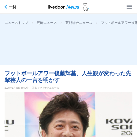
一覧
>
>
>
フットボールアワー後
ニューストップ
芸能ニュース
芸能総合ニュース
フットボールアワー後藤輝基、人生観が変わった先
輩芸人の一言を明かす
2026年6月13日 8時0分
写真：マイナビニュース