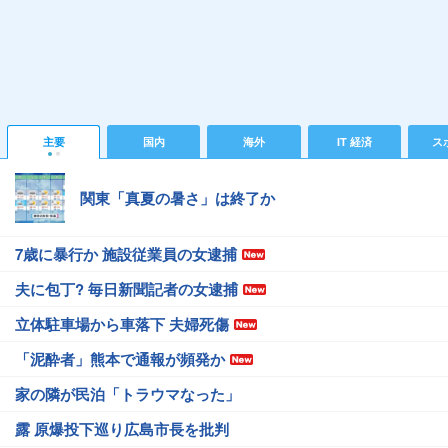
主要
国内
海外
IT 経済
ス
関東「真夏の暑さ」は終了か
7歳に暴行か 施設従業員の女逮捕
夫に包丁? 毎日新聞記者の女逮捕
立体駐車場から車落下 夫婦死傷
「泥酔者」熊本で通報が頻発か
家の隣が民泊「トラウマなった」
露 原爆投下巡り広島市長を批判