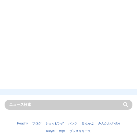
Peachy
ブログ
ショッピング
バンク
みんかぶ
みんかぶChoice
Kstyle
株探
プレスリリース