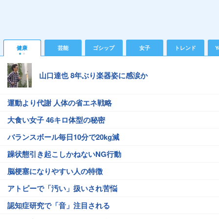
健康
芸能
ゴシップ
女子
トレンド
Y
山口達也 8年ぶり楽器姿に感涙か
運動より代謝 人体の省エネ戦略
大食い女子 46キロ体型の秘密
バランスボール毎日10分で20kg減
躁状態引き起こしかねないNG行動
脳梗塞になりやすい人の特徴
アトピーで「汚い」扱いされ苦悩
認知症研究で「音」注目される