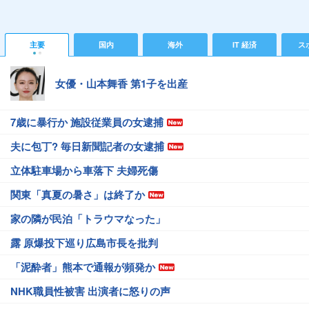
主要
国内
海外
IT 経済
ス
女優・山本舞香 第1子を出産
7歳に暴行か 施設従業員の女逮捕
夫に包丁? 毎日新聞記者の女逮捕
立体駐車場から車落下 夫婦死傷
関東「真夏の暑さ」は終了か
家の隣が民泊「トラウマなった」
露 原爆投下巡り広島市長を批判
「泥酔者」熊本で通報が頻発か
NHK職員性被害 出演者に怒りの声