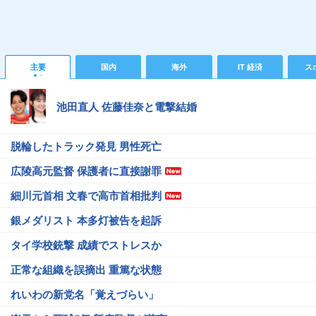
主要
国内
海外
IT 経済
ス
池田直人 佐藤佳奈と電撃結婚
脱輪したトラック発見 男性死亡
広陵高元監督 保護者に直接謝罪
細川元首相 文春で高市首相批判
銀メダリスト 本多灯被告を起訴
タイ学校銃撃 成績でストレスか
正常な組織を誤摘出 重篤な状態
れいわの新党名「覚えづらい」