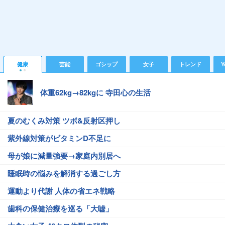
健康
芸能
ゴシップ
女子
トレンド
Y
体重62kg→82kgに 寺田心の生活
夏のむくみ対策 ツボ&反射区押し
紫外線対策がビタミンD不足に
母が娘に減量強要→家庭内別居へ
睡眠時の悩みを解消する過ごし方
運動より代謝 人体の省エネ戦略
歯科の保健治療を巡る「大嘘」