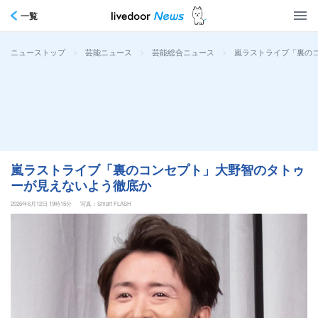
一覧
>
>
>
嵐ラストライブ「裏の
ニューストップ
芸能ニュース
芸能総合ニュース
嵐ラストライブ「裏のコンセプト」大野智のタトゥ
ーが見えないよう徹底か
2026年6月12日 19時15分
写真：Smart FLASH