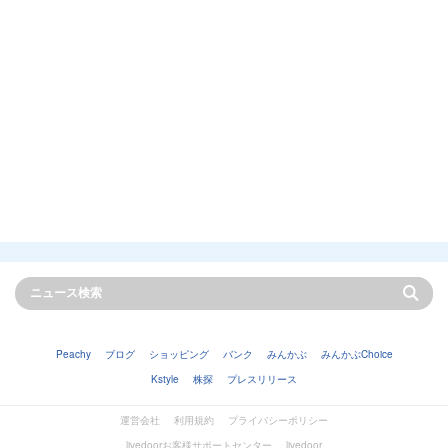
Peachy
ブログ
ショッピング
バンク
みんかぶ
みんかぶChoice
Kstyle
株探
プレスリリース
運営会社
利用規約
プライバシーポリシー
livedoorお客様サポートセンター
livedoor