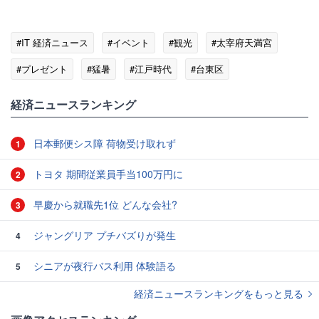
#IT 経済ニュース
#イベント
#観光
#太宰府天満宮
#プレゼント
#猛暑
#江戸時代
#台東区
経済ニュースランキング
日本郵便シス障 荷物受け取れず
1
トヨタ 期間従業員手当100万円に
2
早慶から就職先1位 どんな会社?
3
ジャングリア プチバズりが発生
4
シニアが夜行バス利用 体験語る
5
経済ニュースランキングをもっと見る