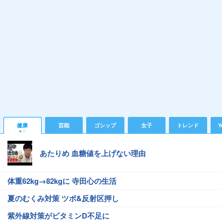
健康
芸能
ゴシップ
女子
トレンド
Y
あたりめ 血糖値を上げない理由
体重62kg→82kgに 寺田心の生活
夏のむくみ対策 ツボ&反射区押し
紫外線対策がビタミンD不足に