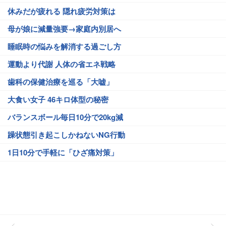
休みだが疲れる 隠れ疲労対策は
母が娘に減量強要→家庭内別居へ
睡眠時の悩みを解消する過ごし方
運動より代謝 人体の省エネ戦略
歯科の保健治療を巡る「大嘘」
大食い女子 46キロ体型の秘密
バランスボール毎日10分で20kg減
躁状態引き起こしかねないNG行動
1日10分で手軽に「ひざ痛対策」