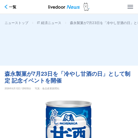
一覧
>
>
森永製菓が7月23日を「冷やし甘酒の日」と
ニューストップ
IT 経済ニュース
森永製菓が7月23日を「冷やし甘酒の日」として制
定 記念イベントを開催
2026年6月12日 12時55分
写真：食品産業新聞社