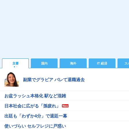
主要
国内
海外
IT 経済
ス
副業でグラビア バレて退職過去
お盆ラッシュ本格化 駅など混雑
日本社会に広がる「孫疲れ」
出廷も「わずか4分」で退廷一幕
使いづらい セルフレジに戸惑い