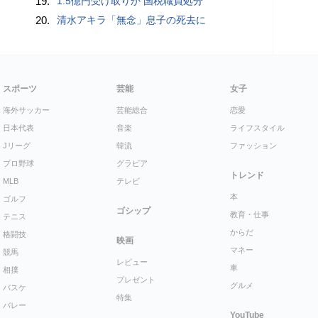
19.
1.5億円受け取りか 国税職員処分
20.
清水アキラ「無念」息子の死去に
スポーツ
芸能
女子
海外サッカー
芸能総合
恋愛
日本代表
音楽
ライフスタイル
Jリーグ
韓流
ファッション
プロ野球
グラビア
トレンド
MLB
テレビ
本
ゴルフ
ゴシップ
教育・仕事
テニス
からだ
格闘技
映画
マネー
競馬
レビュー
車
相撲
プレゼント
グルメ
バスケ
特集
バレー
YouTube