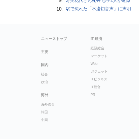
9.
寿美花代さん死去 息子2人が追悼
10.
駅で流れた「不適切音声」に声明
ニューストップ
IT 経済
経済総合
主要
マーケット
Web
国内
ガジェット
社会
ITビジネス
政治
IT総合
海外
PR
海外総合
韓国
中国