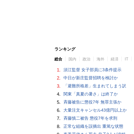
ランキング
総合
国内
政治
海外
経済
IT
1.
須江監督 女子部員に3条件提示
2.
中日が新庄監督招聘を検討か
3.
「避難所格差」生まれてしまう訳
4.
関東「真夏の暑さ」は終了か
5.
斉藤被告に懲役7年 無罪主張か
6.
大量注文キャンセル43億円以上か
7.
斉藤慎二被告 懲役7年を求刑
8.
正常な組織を誤摘出 重篤な状態