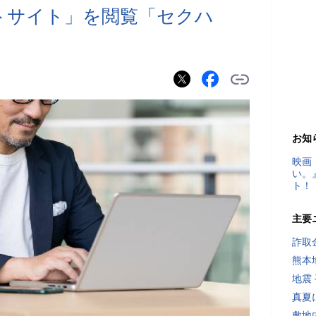
トサイト」を閲覧「セクハ
お知
映画
い。
ト！
主要
詐取
熊本
地震
真夏
敷地