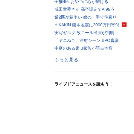
子猫4匹 おやつに心が解ける
成田童夢さん 高卒認定でAI95点
猫2匹が箱争い 娘の一手で仲直り
HIKAKIN 熊本地震に2000万円寄付
実写ゼルダ 故ニール出演が判明
「ヤニねこ」注射シーン BPO審議
中庭のある家 3家族が語る本音
もっと見る
ライブドアニュースを読もう！