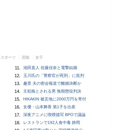
スポーツ
芸能
女子
11.
池田直人 佐藤佳奈と電撃結婚
12.
玉川氏の「警察官が死刑」に批判
13.
趣里 夫の密会報道で離婚決断か
14.
主犯格とされる男 無期懲役判決
15.
HIKAKIN 被災地に2000万円を寄付
16.
女優・山本舞香 第1子を出産
17.
深夜アニメに喫煙描写 BPOで議論
18.
レストランで192人食中毒 静岡