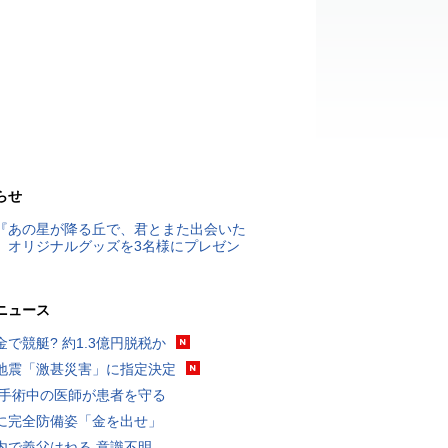
らせ
『あの星が降る丘で、君とまた出会いた
』オリジナルグッズを3名様にプレゼン
ニュース
金で競艇? 約1.3億円脱税か
地震「激甚災害」に指定決定
 手術中の医師が患者を守る
に完全防備姿「金を出せ」
内で義父はねる 意識不明