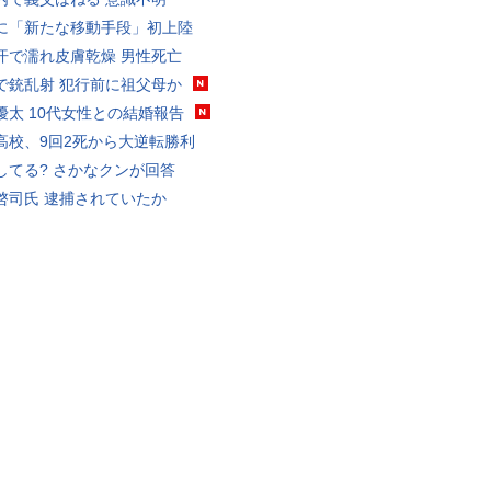
に「新たな移動手段」初上陸
汗で濡れ皮膚乾燥 男性死亡
で銃乱射 犯行前に祖父母か
優太 10代女性との結婚報告
高校、9回2死から大逆転勝利
してる? さかなクンが回答
啓司氏 逮捕されていたか