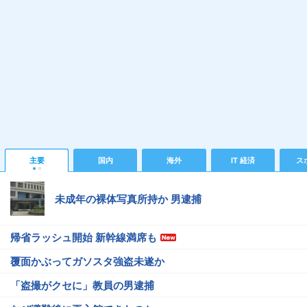
主要
国内
海外
IT 経済
ス
未成年の裸体写真所持か 男逮捕
帰省ラッシュ開始 新幹線満席も
覆面かぶってガソスタ強盗未遂か
「盗撮がクセに」教員の男逮捕