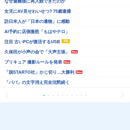
なぜ避難後に再入館できたのか
女児にAV見せわいせつ? 75歳逮捕
訪日米人が「日本の遺物」に感動
AI予約に店側激怒「もはやテロ」
注目 古いPCが復活するUSB
久保田が小声の会で「大声主張」
プリキュア 撮影ルールを発表
「脱STARTO社」かじ切り…大勝利
「パパ」の文字消え完全沈黙続く