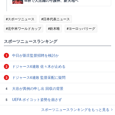
W杯で大活躍の守護神、新天地へ
#スポーツニュース
#日本代表ニュース
#北中米ワールドカップ
#鈴木唯
#ヨーロッパリーグ
#ワールドカップ
#アイスランド
スポーツニュースランキング
中日が新庄監督招聘を検討か
1
ドジャース6連敗 佐々木が止める
2
ドジャース6連敗 監督采配に疑問
3
大谷が異例の申し出 回収の背景
4
UEFA ボイコット姿勢を崩さず
5
スポーツニュースランキングをもっと見る