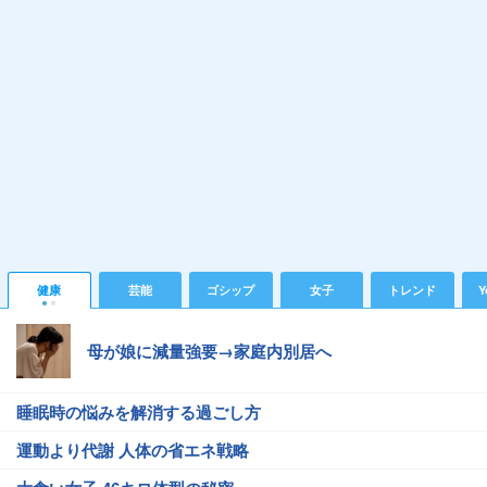
健康
芸能
ゴシップ
女子
トレンド
Y
母が娘に減量強要→家庭内別居へ
睡眠時の悩みを解消する過ごし方
運動より代謝 人体の省エネ戦略