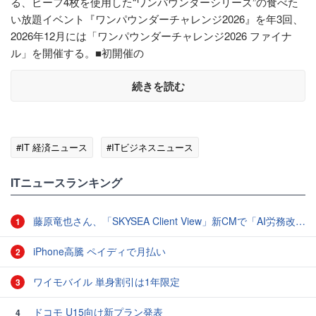
る、ビーフ4枚を使用した“ワンパウンダーシリーズ”の食べた
い放題イベント『ワンパウンダーチャレンジ2026』を年3回、
2026年12月には「ワンパウンダーチャレンジ2026 ファイナ
ル」を開催する。■初開催の
続きを読む
#IT 経済ニュース
#ITビジネスニュース
ITニュースランキング
藤原竜也さん、「SKYSEA Client View」新CMで「AI労務改善」をアピール 働き方をAIが分析したら「すぐに休んで」と言われる？
1
iPhone高騰 ペイディで月払い
2
ワイモバイル 単身割引は1年限定
3
ドコモ U15向け新プラン発表
4