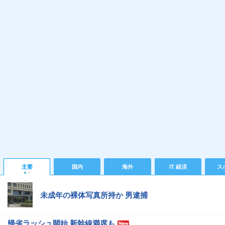
主要
国内
海外
IT 経済
ス
未成年の裸体写真所持か 男逮捕
帰省ラッシュ開始 新幹線満席も