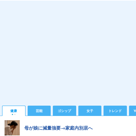
健康
芸能
ゴシップ
女子
トレンド
Y
母が娘に減量強要→家庭内別居へ