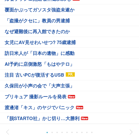
覆面かぶってガソスタ強盗未遂か
「盗撮がクセに」教員の男逮捕
なぜ避難後に再入館できたのか
女児にAV見せわいせつ? 75歳逮捕
訪日米人が「日本の遺物」に感動
AI予約に店側激怒「もはやテロ」
注目 古いPCが復活するUSB
久保田が小声の会で「大声主張」
プリキュア 撮影ルールを発表
渡邊渚「キス」のヤジでパニック
「脱STARTO社」かじ切り…大勝利