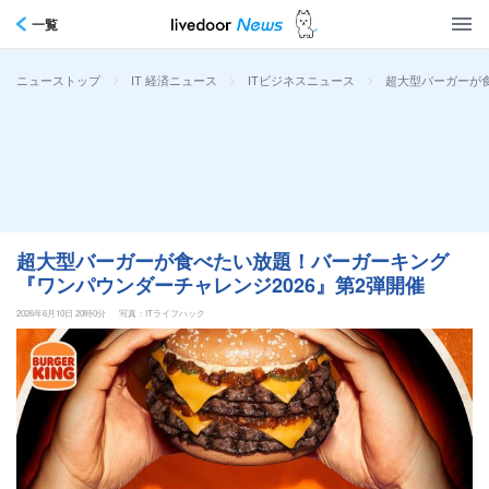
一覧
>
>
>
超大型バーガーが食
ニューストップ
IT 経済ニュース
ITビジネスニュース
超大型バーガーが食べたい放題！バーガーキング
『ワンパウンダーチャレンジ2026』第2弾開催
2026年6月10日 20時0分
写真：ITライフハック