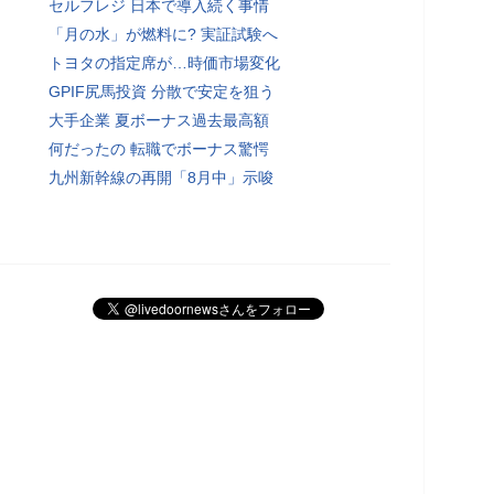
セルフレジ 日本で導入続く事情
「月の水」が燃料に? 実証試験へ
トヨタの指定席が…時価市場変化
GPIF尻馬投資 分散で安定を狙う
大手企業 夏ボーナス過去最高額
何だったの 転職でボーナス驚愕
九州新幹線の再開「8月中」示唆