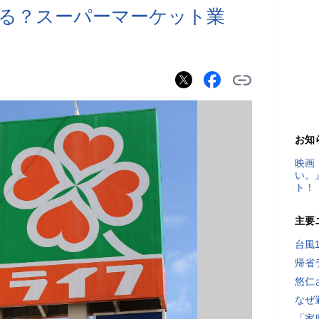
る？スーパーマーケット業
お知
映画
い。
ト！
主要
台風
帰省
悠仁
なぜ
「家