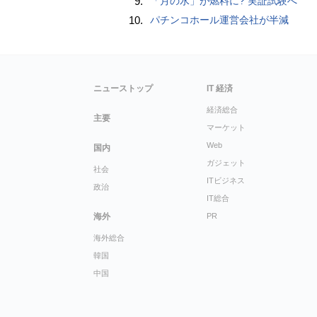
9.
「月の水」が燃料に? 実証試験へ
10.
パチンコホール運営会社が半減
ニューストップ
IT 経済
経済総合
主要
マーケット
Web
国内
ガジェット
社会
ITビジネス
政治
IT総合
海外
PR
海外総合
韓国
中国