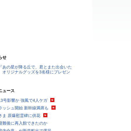
らせ
『あの星が降る丘で、君とまた出会いた
』オリジナルグッズを3名様にプレゼン
ニュース
13号影響か 強風で4人ケガ
ラッシュ開始 新幹線満席も
さま 原爆慰霊碑に供花
避難後に再入館できたのか
庭内合意」が新党船出で露呈