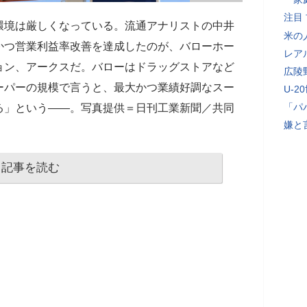
注目
環境は厳しくなっている。流通アナリストの中井
米の
かつ営業利益率改善を達成したのが、バローホー
レア
ョン、アークスだ。バローはドラッグストアなど
広陵
ーパーの規模で言うと、最大かつ業績好調なスー
U-2
「パ
る」という――。写真提供＝日刊工業新聞／共同
嫌と
記事を読む