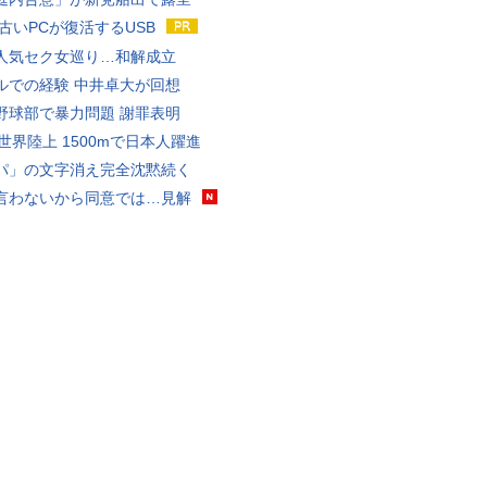
 古いPCが復活するUSB
人気セク女巡り…和解成立
ルでの経験 中井卓大が回想
野球部で暴力問題 謝罪表明
0世界陸上 1500mで日本人躍進
パ」の文字消え完全沈黙続く
言わないから同意では…見解