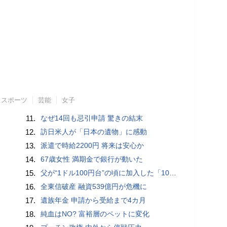
スポーツ
芸能
女子
11.
なぜ14回も忌引申請 驚きの結末
12.
訪日米人が「日本の遺物」に感動
13.
派遣で時給2200円 将来は安心か
14.
67歳女性 満期金で銀行が動いた
15.
父が“1ドル100円台”の頃に加入した「1000万円の外貨建て保険」が、円安で「評価額1610万円」に…“相続税額”はいくら増えますか？ 死後も税金が動くケースとは
16.
全東信破産 融資539億円が危機に
17.
遺族年金 申請から受給まで4カ月
18.
純血はNO? 富裕層のペットに変化