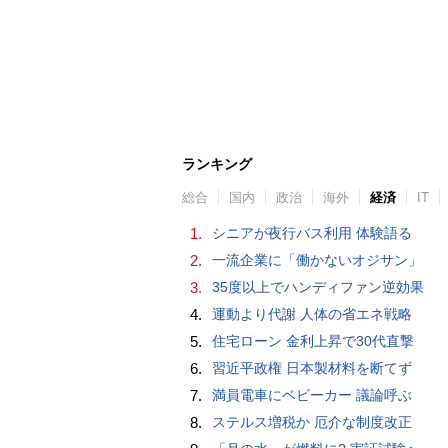
ランキング
総合
国内
政治
海外
経済
IT
1.
シニアが夜行バス利用 体験語る
2.
一流企業に「働かないオジサン」
3.
35度以上でハンディファン逆効果
4.
運動より代謝 人体の省エネ戦略
5.
住宅ローン 金利上昇で30代直撃
6.
習近平政権 日本製材料を断てず
7.
満員電車にベビーカー 議論呼ぶ
8.
ステルス増税か 厄介な制度改正