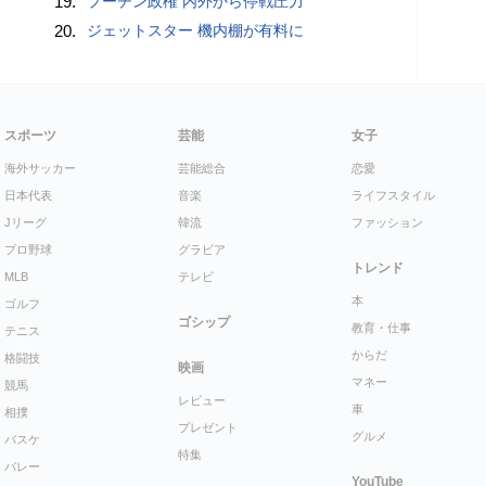
19.
プーチン政権 内外から停戦圧力
20.
ジェットスター 機内棚が有料に
スポーツ
芸能
女子
海外サッカー
芸能総合
恋愛
日本代表
音楽
ライフスタイル
Jリーグ
韓流
ファッション
プロ野球
グラビア
トレンド
MLB
テレビ
本
ゴルフ
ゴシップ
教育・仕事
テニス
からだ
格闘技
映画
マネー
競馬
レビュー
車
相撲
プレゼント
グルメ
バスケ
特集
バレー
YouTube