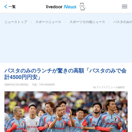
一覧
>
>
>
パスタのみの
ニューストップ
スポーツニュース
スポーツその他ニュース
パスタのみのランチが驚きの高額「パスタのみで会
計4500円円安」
2026年6月10日 6時43分
写真：THE ANSWER
by ライブドアニュース編集部