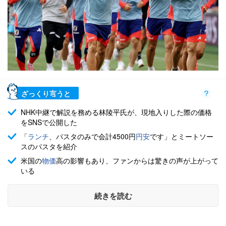
ざっくり言うと
NHK中継で解説を務める林陵平氏が、現地入りした際の価格
をSNSで公開した
「
ランチ
、パスタのみで会計4500円
円安
です」とミートソー
スのパスタを紹介
米国の
物価
高の影響もあり、ファンからは驚きの声が上がって
いる
続きを読む