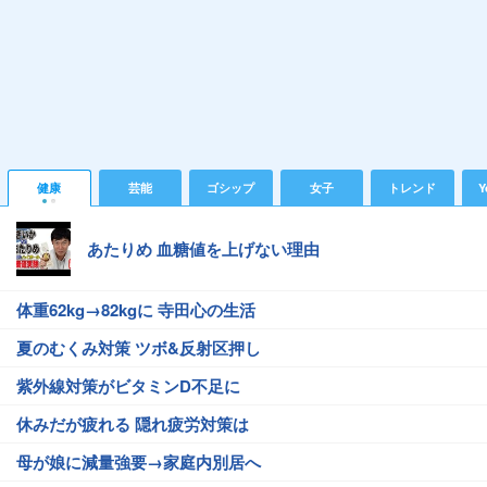
健康
芸能
ゴシップ
女子
トレンド
Y
あたりめ 血糖値を上げない理由
体重62kg→82kgに 寺田心の生活
夏のむくみ対策 ツボ&反射区押し
紫外線対策がビタミンD不足に
休みだが疲れる 隠れ疲労対策は
母が娘に減量強要→家庭内別居へ