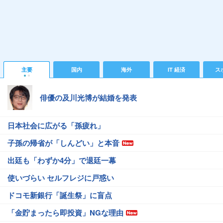
主要
国内
海外
IT 経済
ス
俳優の及川光博が結婚を発表
日本社会に広がる「孫疲れ」
子孫の帰省が「しんどい」と本音
出廷も「わずか4分」で退廷一幕
使いづらい セルフレジに戸惑い
ドコモ新銀行「誕生祭」に盲点
「金貯まったら即投資」NGな理由