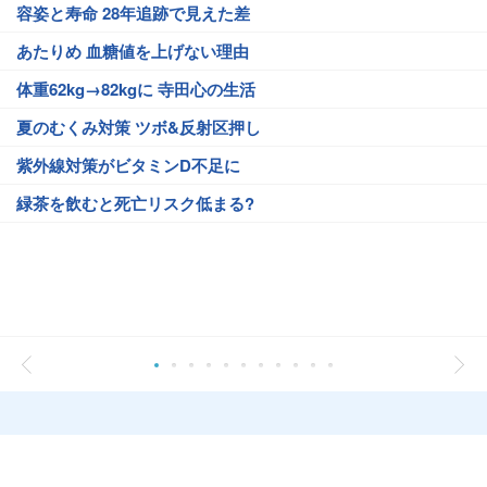
容姿と寿命 28年追跡で見えた差
あたりめ 血糖値を上げない理由
体重62kg→82kgに 寺田心の生活
夏のむくみ対策 ツボ&反射区押し
紫外線対策がビタミンD不足に
緑茶を飲むと死亡リスク低まる?