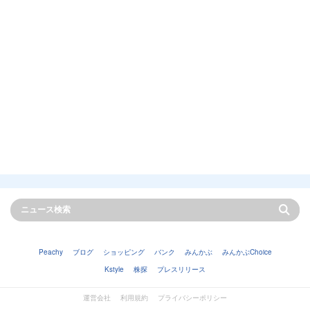
Peachy
ブログ
ショッピング
バンク
みんかぶ
みんかぶChoice
Kstyle
株探
プレスリリース
運営会社
利用規約
プライバシーポリシー