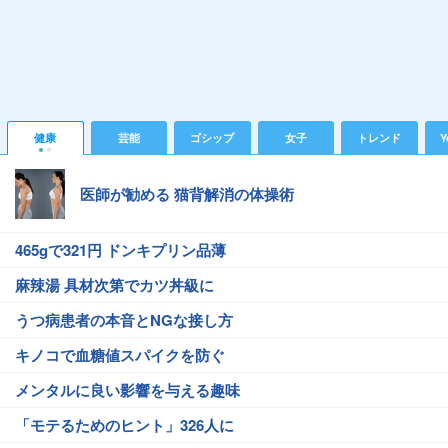
健康
芸能
ゴシップ
女子
トレンド
Y
医師が勧める 猫背解消の体操術
465gで321円 ドンキプリン品薄
麻辣湯 具材次第でカツ丼級に
うつ病患者の本音とNGな接し方
キノコで血糖値スパイクを防ぐ
メンタルに良い影響を与える趣味
「モテるためのヒント」326人に