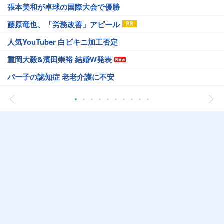
張本美和が卓球の国際大会で優勝
藤原竜也、「労務改善」アピール
人気YouTuber 白ビキニ加工否定
重岡大毅&濱田崇裕 結婚W発表
パー子の認知症 老老介護に不安