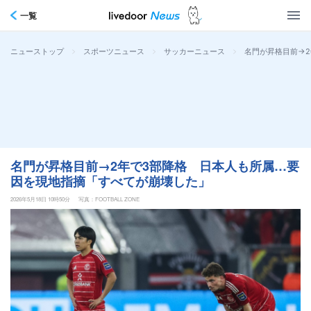
一覧
>
>
>
名門が昇格目前→
ニューストップ
スポーツニュース
サッカーニュース
名門が昇格目前→2年で3部降格 日本人も所属…要
因を現地指摘「すべてが崩壊した」
2026年5月18日 10時50分
写真：FOOTBALL ZONE