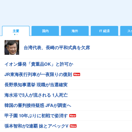
主要
国内
海外
IT 経済
ス
台湾代表、長崎の平和式典を欠席
イオン爆発「貴重品OK」と許可か
JR東海夜行列車が一夜限りの復刻
長野県知事選挙 現職が当選確実
海水浴で3人が流される 1人死亡
韓国の審判接待疑惑 JFAが調査へ
甲子園 10年ぶりに初戦で姿消す
張本智和が2連覇 妹とアベックV